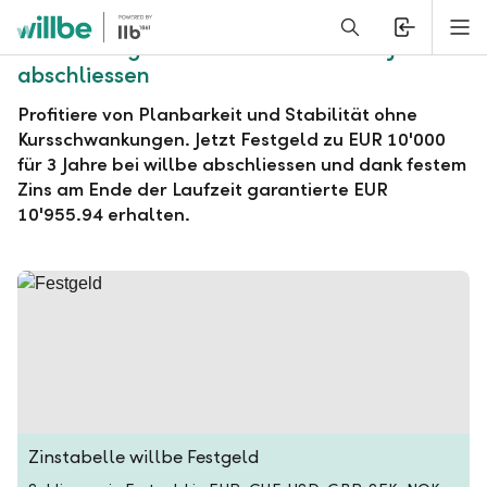
Alerts.Headline
M
willbe Festgeld zu EUR 10'000 für 3 Jahre
abschliessen
Profitiere von Planbarkeit und Stabilität ohne
Kursschwankungen. Jetzt Festgeld zu EUR 10'000
für 3 Jahre bei willbe abschliessen und dank festem
Zins am Ende der Laufzeit garantierte EUR
10'955.94 erhalten.
Zinstabelle willbe Festgeld