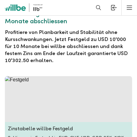
Alerts.Headline
M
willbe Festgeld zu USD 10'000 für 10
Monate abschliessen
Profitiere von Planbarkeit und Stabilität ohne
Kursschwankungen. Jetzt Festgeld zu USD 10'000
für 10 Monate bei willbe abschliessen und dank
festem Zins am Ende der Laufzeit garantierte USD
10'302.50 erhalten.
Zinstabelle willbe Festgeld