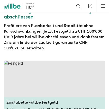
Alerts.Headline
M
willbe Festgeld zu CHF 100'000 für 9 Jahre
abschliessen
Profitiere von Planbarkeit und Stabilität ohne
Kursschwankungen. Jetzt Festgeld zu CHF 100'000
für 9 Jahre bei willbe abschliessen und dank festem
Zins am Ende der Laufzeit garantierte CHF
109'076.50 erhalten.
Zinstabelle willbe Festgeld