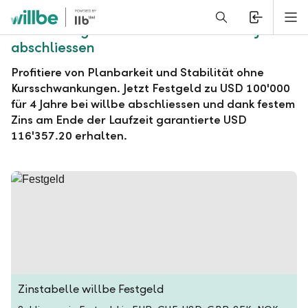
Alerts.Headline
M
willbe Festgeld zu USD 100'000 für 4 Jahre
abschliessen
Profitiere von Planbarkeit und Stabilität ohne
Kursschwankungen. Jetzt Festgeld zu USD 100'000
für 4 Jahre bei willbe abschliessen und dank festem
Zins am Ende der Laufzeit garantierte USD
116'357.20 erhalten.
Zinstabelle willbe Festgeld