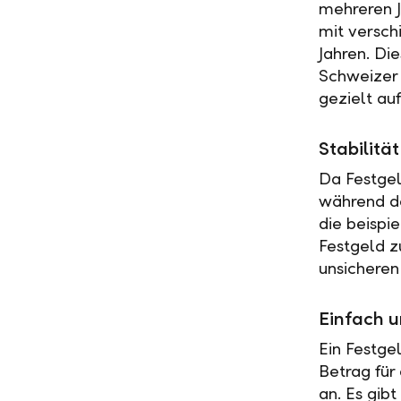
mehreren J
mit versch
Jahren. Di
Schweizer 
gezielt au
Stabilit
Da Festgel
während de
die beispi
Festgeld z
unsicheren
Einfach u
Ein Festge
Betrag für
an. Es gib