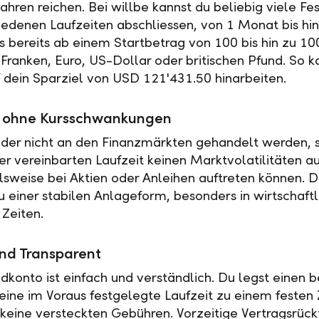
ahren reichen. Bei willbe kannst du beliebig viele Fe
iedenen Laufzeiten abschliessen, von 1 Monat bis hin
es bereits ab einem Startbetrag von 100 bis hin zu 10
Franken, Euro, US-Dollar oder britischen Pfund. So k
f dein Sparziel von USD 121'431.50 hinarbeiten.
ät ohne Kursschwankungen
der nicht an den Finanzmärkten gehandelt werden, s
r vereinbarten Laufzeit keinen Marktvolatilitäten a
elsweise bei Aktien oder Anleihen auftreten können. 
u einer stabilen Anlageform, besonders in wirtschaftl
 Zeiten.
nd Transparent
ldkonto ist einfach und verständlich. Du legst einen
 eine im Voraus festgelegte Laufzeit zu einem festen 
t keine versteckten Gebühren. Vorzeitige Vertragsrückt