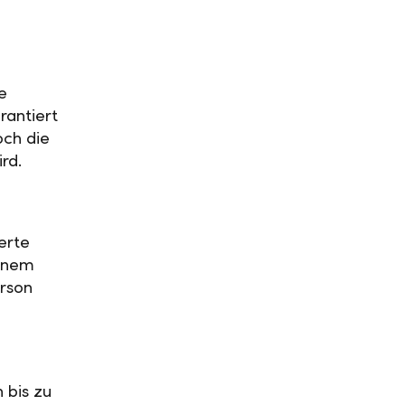
e
rantiert
och die
ird.
erte
einem
rson
 bis zu