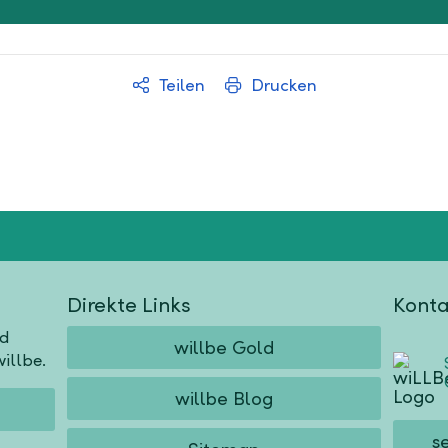
Teilen
Drucken
Direkte Links
Konta
nd
willbe Gold
illbe.
willbe Blog
s