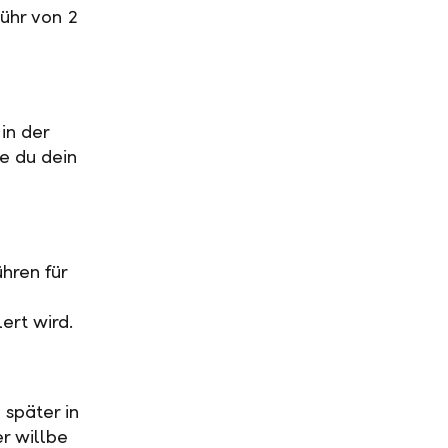
ühr von 2
in der
ge du dein
hren für
ert wird.
 später in
r willbe