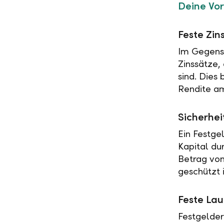
Deine Vor
Feste Zin
Im Gegensa
Zinssätze,
sind. Dies
Rendite am
Sicherhei
Ein Festge
Kapital du
Betrag vo
geschützt i
Feste Lau
Festgelder