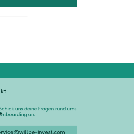
kt
Schick uns deine Fragen rund ums
Onboarding an:
ervice@willbe-invest.com