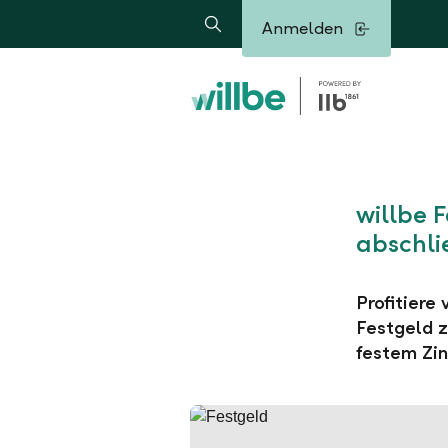
Alerts.Headline
Anmelden
Suche
willbe 
abschli
Profitiere
Festgeld z
festem Zin