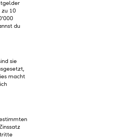
stgelder
 zu 10
0'000
annst du
ind sie
usgesetzt,
Dies macht
ich
 bestimmten
Zinssatz
ritte