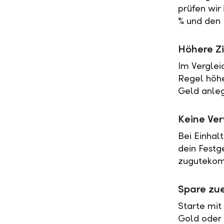
prüfen wir
% und den 
Höhere Zi
Im Verglei
Regel höher
Geld anleg
Keine Ve
Bei Einhal
dein Festg
zugutekomm
Spare zue
Starte mit
Gold oder 