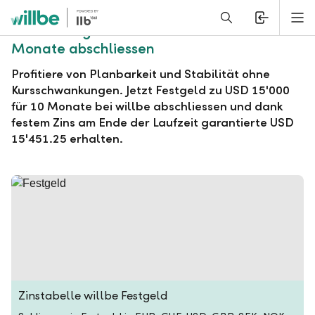
Alerts.Headline
M
willbe Festgeld zu USD 15'000 für 10
Monate abschliessen
Profitiere von Planbarkeit und Stabilität ohne
Kursschwankungen. Jetzt Festgeld zu USD 15'000
für 10 Monate bei willbe abschliessen und dank
festem Zins am Ende der Laufzeit garantierte USD
15'451.25 erhalten.
Zinstabelle willbe Festgeld