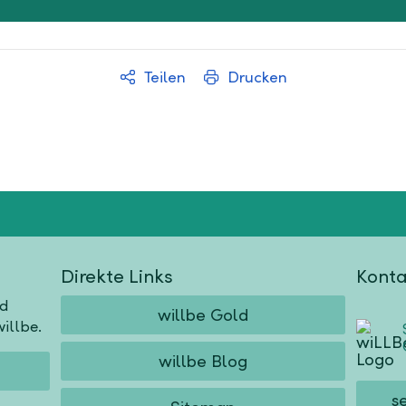
Teilen
Drucken
Direkte Links
Konta
nd
willbe Gold
illbe.
willbe Blog
s