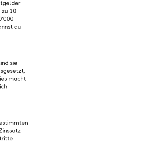
stgelder
 zu 10
0'000
annst du
ind sie
usgesetzt,
Dies macht
ich
 bestimmten
Zinssatz
ritte