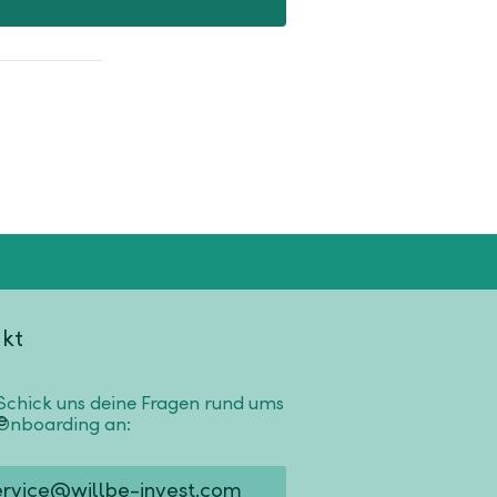
kt
Schick uns deine Fragen rund ums
Onboarding an:
ervice@willbe-invest.com