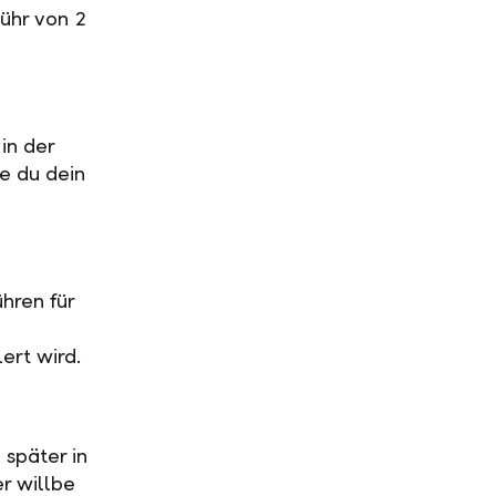
ühr von 2
in der
ge du dein
hren für
ert wird.
 später in
r willbe