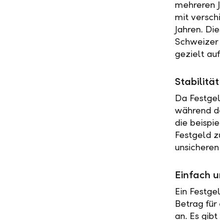
mehreren J
mit versch
Jahren. Di
Schweizer 
gezielt au
Stabilit
Da Festgel
während de
die beispi
Festgeld z
unsicheren
Einfach u
Ein Festge
Betrag für
an. Es gib