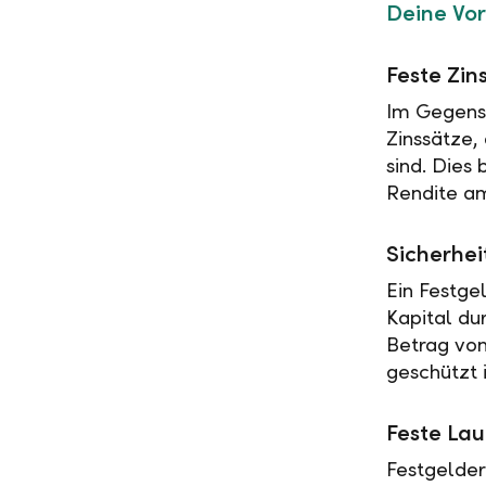
Deine Vor
Feste Zin
Im Gegensa
Zinssätze,
sind. Dies
Rendite am
Sicherhei
Ein Festge
Kapital du
Betrag vo
geschützt i
Feste Lau
Festgelder