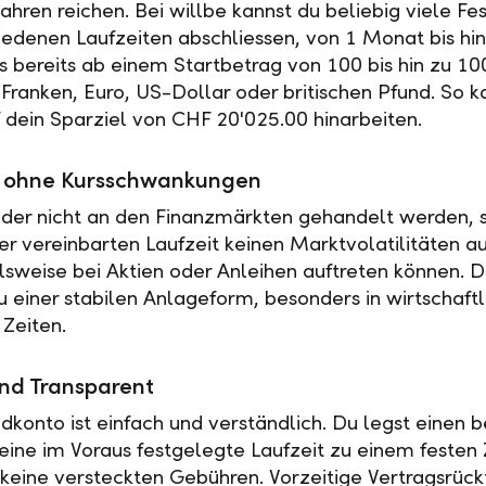
ahren reichen. Bei willbe kannst du beliebig viele Fe
iedenen Laufzeiten abschliessen, von 1 Monat bis hin
es bereits ab einem Startbetrag von 100 bis hin zu 10
Franken, Euro, US-Dollar oder britischen Pfund. So k
f dein Sparziel von CHF 20'025.00 hinarbeiten.
ät ohne Kursschwankungen
der nicht an den Finanzmärkten gehandelt werden, s
r vereinbarten Laufzeit keinen Marktvolatilitäten a
elsweise bei Aktien oder Anleihen auftreten können. 
u einer stabilen Anlageform, besonders in wirtschaftl
 Zeiten.
nd Transparent
ldkonto ist einfach und verständlich. Du legst einen
 eine im Voraus festgelegte Laufzeit zu einem festen 
t keine versteckten Gebühren. Vorzeitige Vertragsrückt