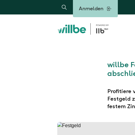
Alerts.Headline
Anmelden
Suche
willbe 
abschli
Profitiere
Festgeld z
festem Zin