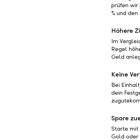
prüfen wir
% und den 
Höhere Zi
Im Verglei
Regel höher
Geld anleg
Keine Ve
Bei Einhal
dein Festg
zugutekomm
Spare zue
Starte mit
Gold oder 