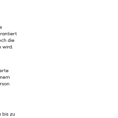
e
rantiert
och die
n wird.
erte
einem
rson
 bis zu