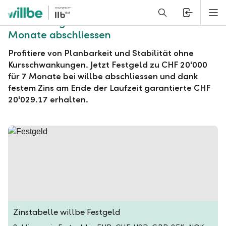
Alerts.Headline
M
willbe Festgeld zu CHF 20'000 für 7
Monate abschliessen
Profitiere von Planbarkeit und Stabilität ohne
Kursschwankungen. Jetzt Festgeld zu CHF 20'000
für 7 Monate bei willbe abschliessen und dank
festem Zins am Ende der Laufzeit garantierte CHF
20'029.17 erhalten.
Zinstabelle willbe Festgeld