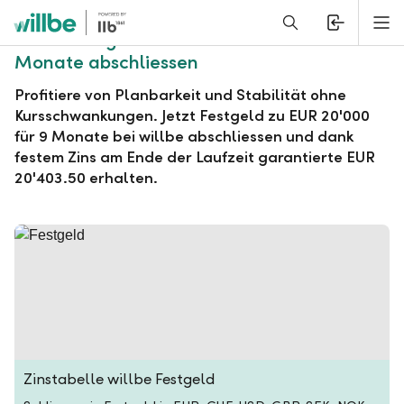
Alerts.Headline
M
willbe Festgeld zu EUR 20'000 für 9
Monate abschliessen
Profitiere von Planbarkeit und Stabilität ohne
Kursschwankungen. Jetzt Festgeld zu EUR 20'000
für 9 Monate bei willbe abschliessen und dank
festem Zins am Ende der Laufzeit garantierte EUR
20'403.50 erhalten.
Zinstabelle willbe Festgeld