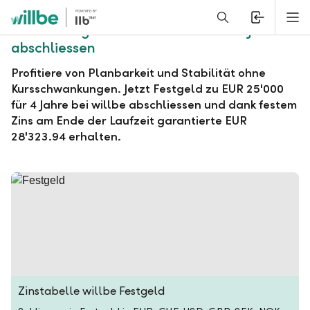
Alerts.Headline
M
willbe Festgeld zu EUR 25'000 für 4 Jahre
abschliessen
Profitiere von Planbarkeit und Stabilität ohne
Kursschwankungen. Jetzt Festgeld zu EUR 25'000
für 4 Jahre bei willbe abschliessen und dank festem
Zins am Ende der Laufzeit garantierte EUR
28'323.94 erhalten.
Zinstabelle willbe Festgeld