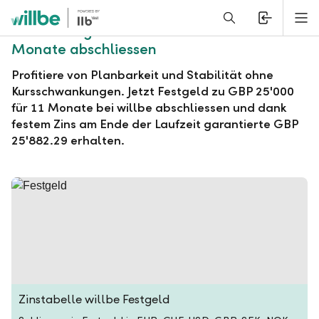
Alerts.Headline
M
willbe Festgeld zu GBP 25'000 für 11
Monate abschliessen
Profitiere von Planbarkeit und Stabilität ohne
Kursschwankungen. Jetzt Festgeld zu GBP 25'000
für 11 Monate bei willbe abschliessen und dank
festem Zins am Ende der Laufzeit garantierte GBP
25'882.29 erhalten.
Zinstabelle willbe Festgeld