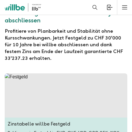
Alerts.Headline
M
willbe Festgeld zu CHF 30'000 für 10 Jahre
abschliessen
Profitiere von Planbarkeit und Stabilität ohne
Kursschwankungen. Jetzt Festgeld zu CHF 30'000
für 10 Jahre bei willbe abschliessen und dank
festem Zins am Ende der Laufzeit garantierte CHF
33'237.23 erhalten.
Zinstabelle willbe Festgeld