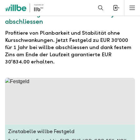
Alerts.Headline
M
willbe Festgeld zu EUR 30'000 für 1 Jahr
abschliessen
Profitiere von Planbarkeit und Stabilität ohne
Kursschwankungen. Jetzt Festgeld zu EUR 30'000
für 1 Jahr bei willbe abschliessen und dank festem
Zins am Ende der Laufzeit garantierte EUR
30'834.00 erhalten.
Zinstabelle willbe Festgeld