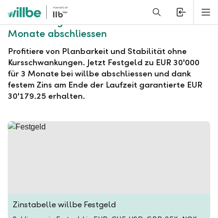
Alerts.Headline
M
willbe Festgeld zu EUR 30'000 für 3
Monate abschliessen
Profitiere von Planbarkeit und Stabilität ohne
Kursschwankungen. Jetzt Festgeld zu EUR 30'000
für 3 Monate bei willbe abschliessen und dank
festem Zins am Ende der Laufzeit garantierte EUR
30'179.25 erhalten.
Zinstabelle willbe Festgeld