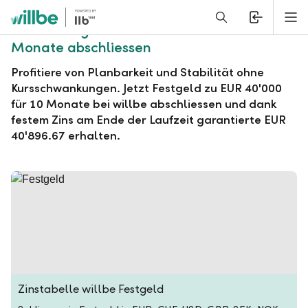
Alerts.Headline
M
willbe Festgeld zu EUR 40'000 für 10
Monate abschliessen
Profitiere von Planbarkeit und Stabilität ohne
Kursschwankungen. Jetzt Festgeld zu EUR 40'000
für 10 Monate bei willbe abschliessen und dank
festem Zins am Ende der Laufzeit garantierte EUR
40'896.67 erhalten.
Zinstabelle willbe Festgeld