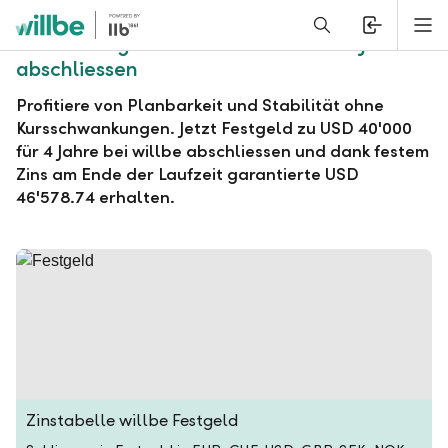
Alerts.Headline
M
willbe Festgeld zu USD 40'000 für 4 Jahre
abschliessen
Profitiere von Planbarkeit und Stabilität ohne
Kursschwankungen. Jetzt Festgeld zu USD 40'000
für 4 Jahre bei willbe abschliessen und dank festem
Zins am Ende der Laufzeit garantierte USD
46'578.74 erhalten.
Zinstabelle willbe Festgeld