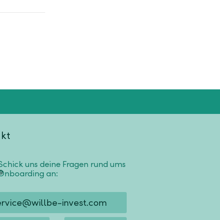
kt
Schick uns deine Fragen rund ums
Onboarding an:
ervice@willbe-invest.com