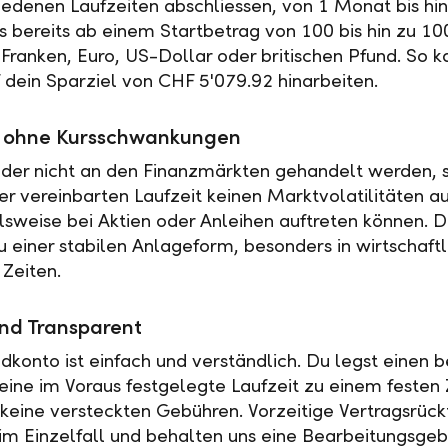
iedenen Laufzeiten abschliessen, von 1 Monat bis hin
es bereits ab einem Startbetrag von 100 bis hin zu 10
Franken, Euro, US-Dollar oder britischen Pfund. So k
f dein Sparziel von CHF 5'079.92 hinarbeiten.
ät ohne Kursschwankungen
der nicht an den Finanzmärkten gehandelt werden, s
r vereinbarten Laufzeit keinen Marktvolatilitäten a
elsweise bei Aktien oder Anleihen auftreten können. 
u einer stabilen Anlageform, besonders in wirtschaftl
 Zeiten.
nd Transparent
ldkonto ist einfach und verständlich. Du legst einen
 eine im Voraus festgelegte Laufzeit zu einem festen 
t keine versteckten Gebühren. Vorzeitige Vertragsrückt
 im Einzelfall und behalten uns eine Bearbeitungsgeb