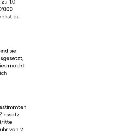
 zu 10
0'000
annst du
ind sie
usgesetzt,
Dies macht
ich
 bestimmten
Zinssatz
ritte
ühr von 2