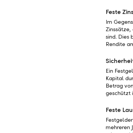
Feste Zin
Im Gegensa
Zinssätze,
sind. Dies
Rendite am
Sicherhei
Ein Festge
Kapital du
Betrag vo
geschützt i
Feste Lau
Festgelder
mehreren J