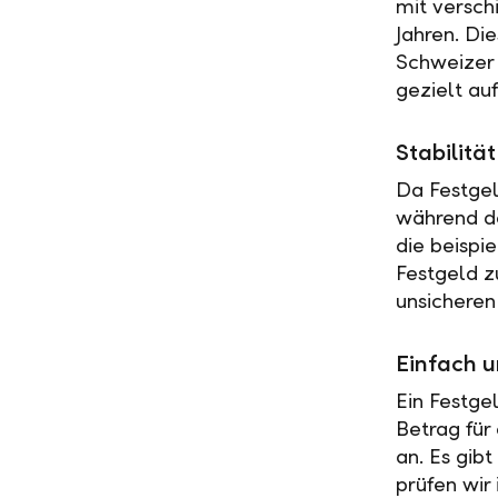
mit versch
Jahren. Di
Schweizer 
gezielt au
Stabilit
Da Festgel
während de
die beispi
Festgeld z
unsicheren
Einfach u
Ein Festge
Betrag für
an. Es gib
prüfen wir