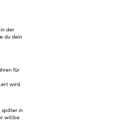
in der
ge du dein
hren für
ert wird.
 später in
r willbe