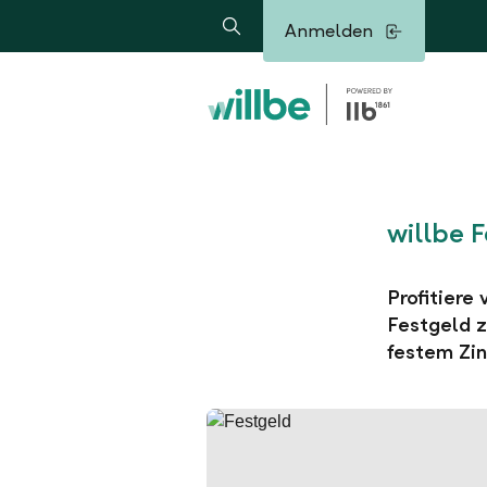
Alerts.Headline
Anmelden
Suche
willbe 
Profitiere
Festgeld z
festem Zin