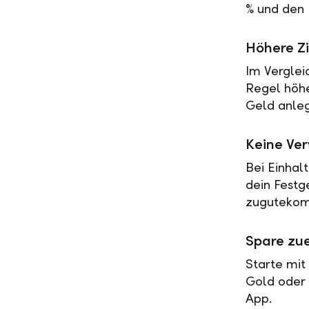
% und den 
Höhere Zi
Im Verglei
Regel höher
Geld anleg
Keine Ve
Bei Einhal
dein Festg
zugutekomm
Spare zue
Starte mit
Gold oder 
App.