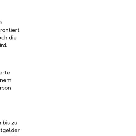
e
rantiert
och die
ird.
erte
einem
rson
 bis zu
stgelder