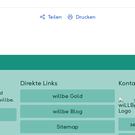
Teilen
Drucken
Direkte Links
Konta
nd
willbe Gold
illbe.
willbe Blog
s
Sitemap