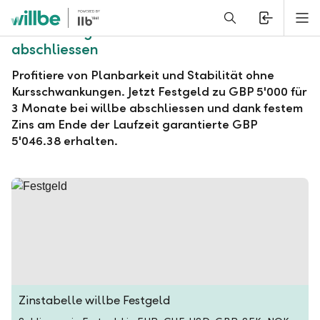
Alerts.Headline
M
willbe Festgeld zu GBP 5'000 für 3 Monate
abschliessen
Profitiere von Planbarkeit und Stabilität ohne
Kursschwankungen. Jetzt Festgeld zu GBP 5'000 für
3 Monate bei willbe abschliessen und dank festem
Zins am Ende der Laufzeit garantierte GBP
5'046.38 erhalten.
Zinstabelle willbe Festgeld