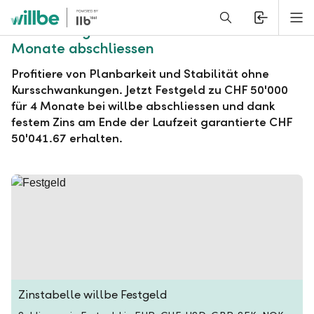
Alerts.Headline
M
willbe Festgeld zu CHF 50'000 für 4
Monate abschliessen
Profitiere von Planbarkeit und Stabilität ohne
Kursschwankungen. Jetzt Festgeld zu CHF 50'000
für 4 Monate bei willbe abschliessen und dank
festem Zins am Ende der Laufzeit garantierte CHF
50'041.67 erhalten.
Zinstabelle willbe Festgeld