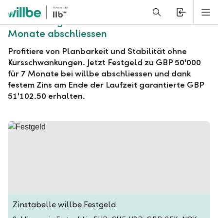
Alerts.Headline
M
willbe Festgeld zu GBP 50'000 für 7
Monate abschliessen
Profitiere von Planbarkeit und Stabilität ohne
Kursschwankungen. Jetzt Festgeld zu GBP 50'000
für 7 Monate bei willbe abschliessen und dank
festem Zins am Ende der Laufzeit garantierte GBP
51'102.50 erhalten.
Zinstabelle willbe Festgeld