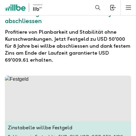
Alerts.Headline
M
willbe Festgeld zu USD 50'000 für 8 Jahre
abschliessen
Profitiere von Planbarkeit und Stabilität ohne
Kursschwankungen. Jetzt Festgeld zu USD 50'000
für 8 Jahre bei willbe abschliessen und dank festem
Zins am Ende der Laufzeit garantierte USD
69'009.61 erhalten.
Zinstabelle willbe Festgeld