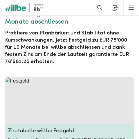
Alerts.Headline
M
willbe Festgeld zu EUR 75'000 für 10
Monate abschliessen
Profitiere von Planbarkeit und Stabilität ohne
Kursschwankungen. Jetzt Festgeld zu EUR 75'000
für 10 Monate bei willbe abschliessen und dank
festem Zins am Ende der Laufzeit garantierte EUR
76'681.25 erhalten.
Zinstabelle willbe Festgeld