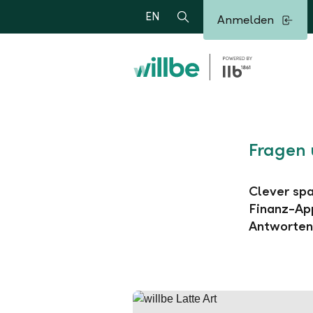
Alerts.Headline
EN
Anmelden
Suche
Fragen 
Clever spa
Finanz-App
Antworten 