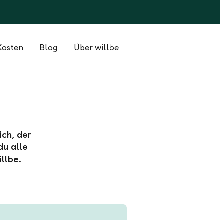
Kosten
Blog
Über willbe
ich, der
du alle
llbe.