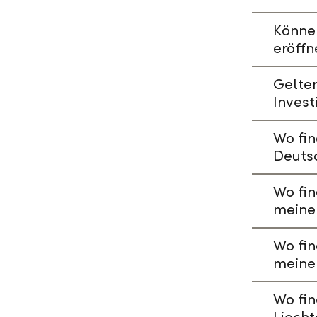
Könne
eröffn
Gelte
Invest
Wo fin
Deuts
Wo fin
meine
Wo fin
meine
Wo fin