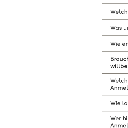
Welche
Was un
Wie er
Brauch
willbe
Welch
Anmel
Wie l
Wer hi
Anmel