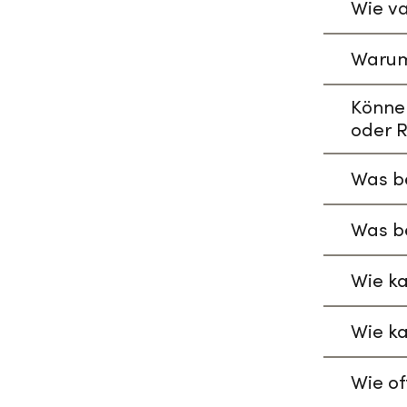
Wie va
Warum
Könne
oder R
Was be
Was be
Wie ka
Wie ka
Wie of