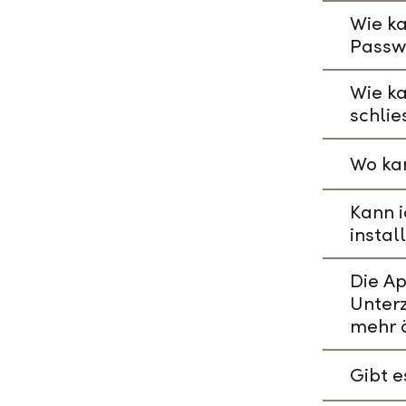
Wie ka
Passw
Wie k
schlie
Wo kan
Kann i
instal
Die A
Unterz
mehr 
Gibt 