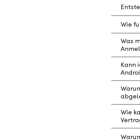
Entste
Wie fu
Was mu
Anmeld
Kann i
Andro
Warum 
abgel
Wie ka
Vertr
Warum 