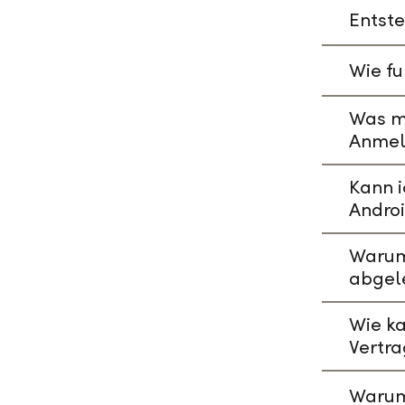
Entste
Wie fu
Was mu
Anmeld
Kann i
Andro
Warum 
abgel
Wie ka
Vertr
Warum 