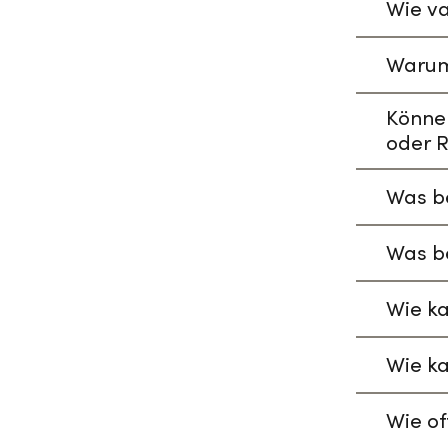
Wie va
Warum
Könne
oder R
Was be
Was be
Wie ka
Wie ka
Wie of