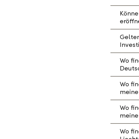
Könne
eröffn
Gelte
Invest
Wo fin
Deuts
Wo fin
meine
Wo fin
meine
Wo fin