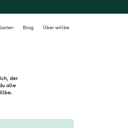
Kosten
Blog
Über willbe
ich, der
du alle
llbe.