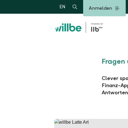
Alerts.Headline
EN
Anmelden
Suche
Fragen 
Clever spa
Finanz-App
Antworten 