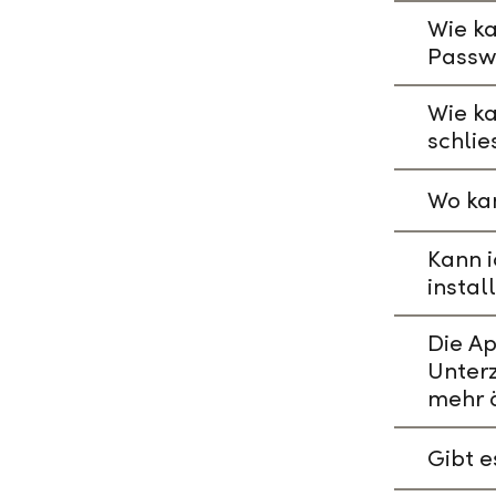
Wie ka
Passw
Wie k
schlie
Wo kan
Kann i
instal
Die A
Unterz
mehr 
Gibt 