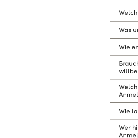
Welche
Was un
Wie er
Brauch
willbe
Welch
Anmel
Wie l
Wer hi
Anmel