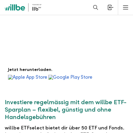
Alerts.Headline
M
Jetzt herunterladen.
Der ETF-Sparplan ohne Handelsgebühren
Investiere regelmässig mit dem willbe ETF-
Sparplan – flexibel, günstig und ohne
Handelsgebühren
willbe ETFselect bietet dir über 50 ETF und Fonds.