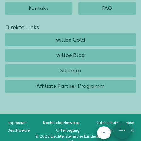
Kontakt
FAQ
Direkte Links
willbe Gold
willbe Blog
Sitemap
Affiliate Partner Programm
Impressum
Rechtliche Hinweise
Datenschutzhinweise
Beschwerde
Offenlegung
Barrierefreiheit
Nach oben
FAB
© 2026 Liechtensteinische Landesbank