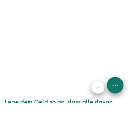
Nach oben
FAB
Menu
Lege dein Geld so an, dass alle davon
profitieren – die Welt und dein Portfolio
Wissen ist Macht. Doch nicht jeder Mensch hat die
gleichen Bildungschancen. Wir ermöglichen es dir,