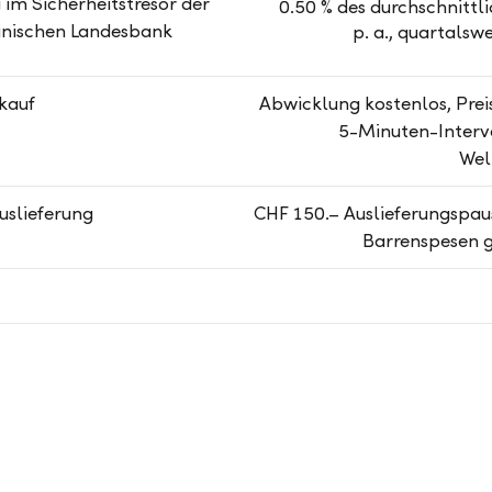
im Sicherheitstresor der
0.50 % des durchschnittl
inischen Landesbank
p. a., quartalsw
kauf
Abwicklung kostenlos, Prei
5-Minuten-Interva
Wel
uslieferung
CHF 150.– Auslieferungspau
Barrenspesen 