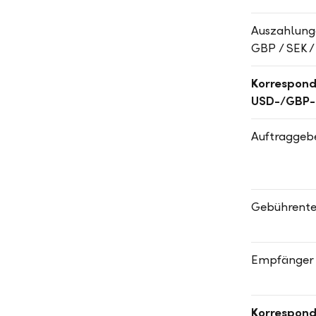
Auszahlunge
GBP / SEK /
Korrespon
USD-/GBP-
Auftraggebe
Gebührentei
Empfänger 
Korrespon