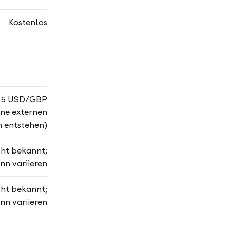
Kostenlos
 25 USD/GBP
ine externen
n entstehen)
cht bekannt;
nn variieren
cht bekannt;
nn variieren