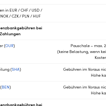
n in EUR / CHF / USD /
 NOK / CZK / PLN / HUF
denzbankgebühren bei
Zahlungen
r (
OUR
)
Pauschale – max.
(keine Belastung, wenn ke
Koste
lung (
SHA
)
Gebühren im Voraus ni
Höhe ka
(
BEN
)
Gebühren im Voraus ni
Höhe ka
denzbankgebühren bei