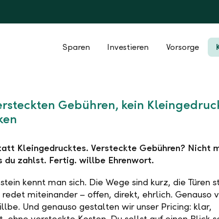
Sparen
Investieren
Vorsorge
ersteckten Gebühren, kein Kleingedruck
ken
tatt Kleingedrucktes. Versteckte Gebühren? Nicht m
s du zahlst. Fertig. willbe Ehrenwort.
nstein kennt man sich. Die Wege sind kurz, die Türen 
 redet miteinander – offen, direkt, ehrlich. Genauso 
llbe. Und genauso gestalten wir unser Pricing: klar,
t, ohne versteckte Kosten. Du sollst auf einen Blick 