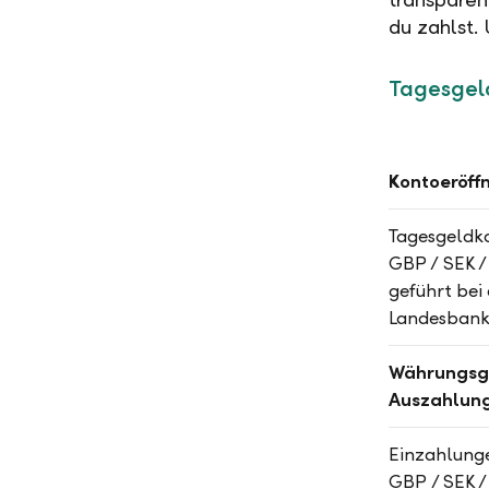
du zahlst.
Tagesgel
Kontoeröff
Tagesgeldko
GBP / SEK /
geführt bei
Landesban
Währungsgl
Auszahlun
Einzahlunge
GBP / SEK /