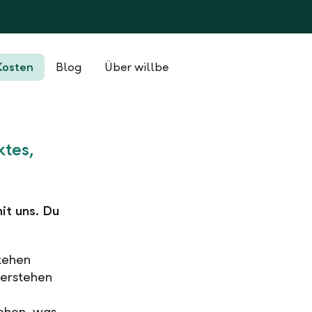
Kosten
Blog
Über willbe
tes,
it uns. Du
stehen
verstehen
sehen, was