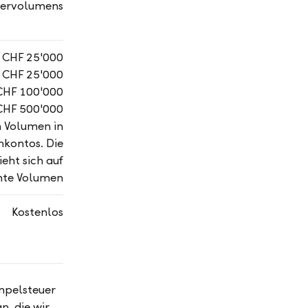
dervolumens
 / CHF 25'000
/ CHF 25'000
 CHF 100'000
 CHF 500'000
 Volumen in
kontos. Die
eht sich auf
mte Volumen
Kostenlos
empelsteuer
n, die wir