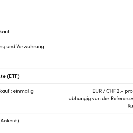
kauf
ng und Verwahrung
te (ETF)
kauf : einmalig
EUR / CHF 2.– pro
abhängig von der Referenz
K
(Ankauf)