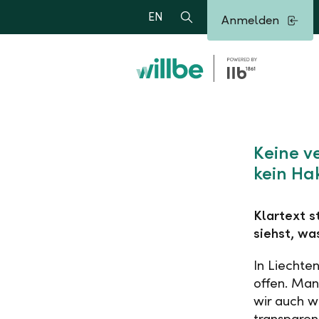
Alerts.Headline
EN
Anmelden
Suche
Keine v
kein Ha
Klartext s
siehst, wa
In Liechte
offen. Man
wir auch wi
transparen