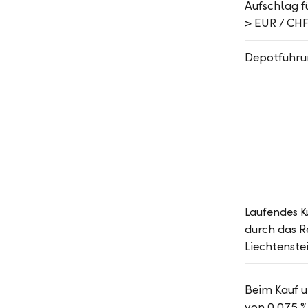
Aufschlag f
> EUR / CHF
Depotführu
Laufendes K
durch das 
Liechtenste
Beim Kauf u
von 0.075 %