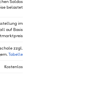
ichen Saldos
eise belastet
sstellung im
ll auf Basis
tmarktpreis
schale zzgl.
gem.
Tabelle
Kostenlos