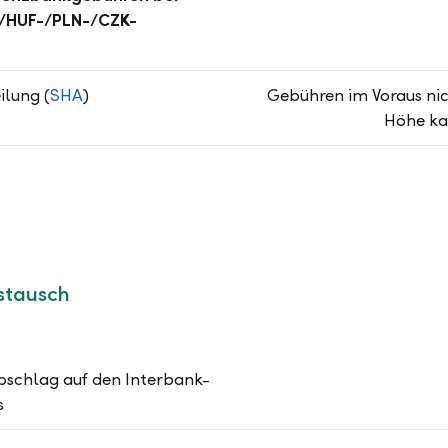
/HUF-/PLN-/CZK-
lung (
SHA
)
Gebühren im Voraus ni
Höhe ka
stausch
bschlag auf den Interbank-
s