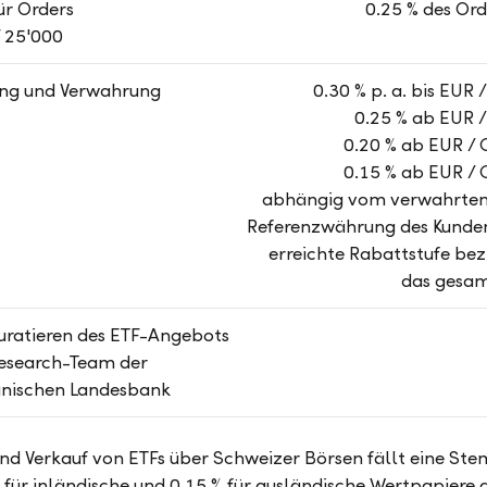
ür Orders
0.25 % des Or
 25'000
ng und Verwahrung
0.30 % p. a. bis EUR
0.25 % ab EUR 
0.20 % ab EUR /
0.15 % ab EUR /
abhängig vom verwahrten
Referenzwährung des Kunden
erreichte Rabattstufe bezi
das gesa
uratieren des ETF-Angebots
Research-Team der
inischen Landesbank
nd Verkauf von ETFs über Schweizer Börsen fällt eine St
 für inländische und 0.15 % für ausländische Wertpapiere a