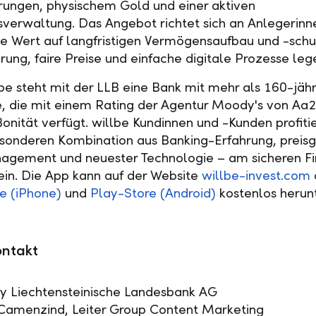
ungen, physischem Gold und einer aktiven
erwaltung. Das Angebot richtet sich an Anlegerinn
ie Wert auf langfristigen Vermögensaufbau und -schu
erung, faire Preise und einfache digitale Prozesse leg
lbe steht mit der LLB eine Bank mit mehr als 160-jähr
, die mit einem Rating der Agentur Moody's von Aa2
Bonität verfügt. willbe Kundinnen und -Kunden profiti
sonderen Kombination aus Banking-Erfahrung, preis
agement und neuester Technologie – am sicheren Fi
ein. Die App kann auf der Website
willbe-invest.com
e (iPhone)
und
Play-Store (Android)
kostenlos herun
ntakt
y Liechtensteinische Landesbank AG
Camenzind, Leiter Group Content Marketing