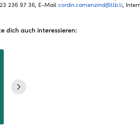
423 236 97 36, E-Mail
cordin.camenzind@llb.li
, Inte
e dich auch interessieren:
11.12.2025
30.10.2025
Nach
Nach
Notenbankentscheid:
Notenbanken
willbe passt Zinsen für
willbe passt
Tagesgeld in US-Dollar
Tagesgeld i
an
an