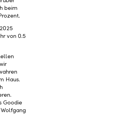
arüber
ch beim
Prozent.
 2025
hr von 0.5
tellen
wir
ewahren
im Haus.
ch
eren.
es Goodie
o Wolfgang