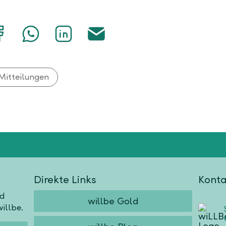
Auf
Mit
Auf
Über
Facebook
WhatsApp
LinkedIn
E-
teilen
teilen
teilen
Mail
teilen
Mitteilungen
Direkte Links
Konta
nd
willbe Gold
illbe.