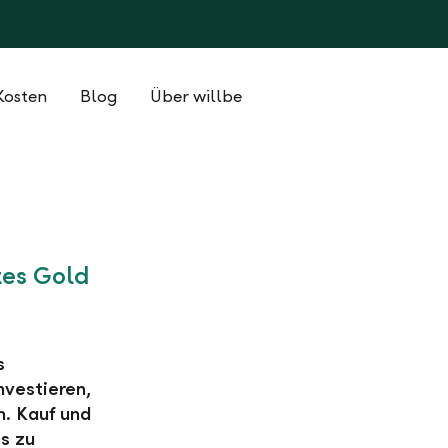
Kosten
Blog
Über willbe
n
tes Gold
s
nvestieren,
n. Kauf und
s zu