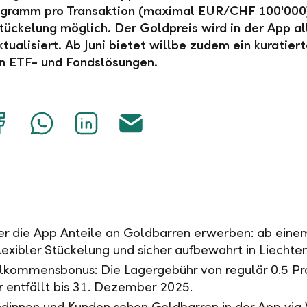
ogramm pro Transaktion (maximal EUR/CHF 100'000)
Stückelung möglich. Der Goldpreis wird in der App al
tualisiert. Ab Juni bietet willbe zudem ein kuratier
n ETF- und Fondslösungen.
Auf
Mit
Auf
Über
Facebook
WhatsApp
LinkedIn
E-
teilen
teilen
teilen
Mail
teilen
r die App Anteile an Goldbarren erwerben: ab ein
flexibler Stückelung und sicher aufbewahrt in Liechten
lkommensbonus: Die Lagergebühr von regulär 0.5 Pr
r entfällt bis 31. Dezember 2025.
dinnen und Kunden sehen Goldbarren in der App vi