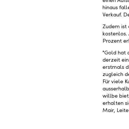
einen Aufs
hinaus fal
Verkauf. D
Zudem ist
kostenlos.
Prozent er
"Gold hat a
derzeit ei
erstmals d
zugleich d
Für viele 
ausserhalb
willbe bie
erhalten s
Mair, Leit