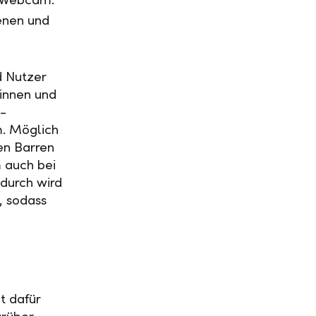
enen und
d Nutzer
innen und
-
m. Möglich
en Barren
m auch bei
durch wird
, sodass
t dafür