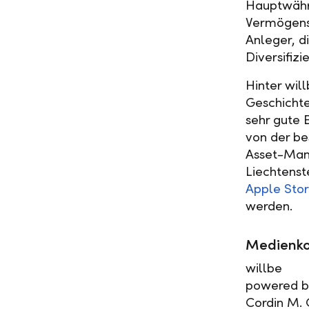
Hauptwähr
Vermögensv
Anleger, d
Diversifizi
Hinter wil
Geschichte
sehr gute 
von der be
Asset-Man
Liechtenst
Apple Stor
werden.
Medienko
willbe
powered b
Cordin M. 