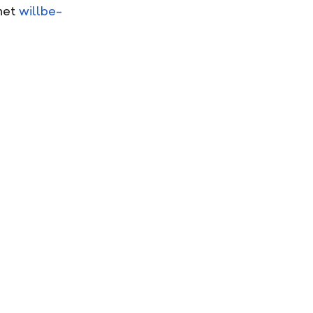
rnet
willbe-
18.09.2025
Nach
tscheid:
Notenbankentscheid:
 Zinsen für
willbe passt Zinsen für
n US-Dollar
Tagesgeld in US-Dollar
an