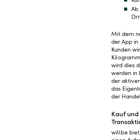
Ab 
Dri
Mit dem ne
der App in
Kunden wir
Kilogramm-
wird dies 
werden in 
der aktiv
das Eigent
der Handel
Kauf und
Transakti
willbe bie