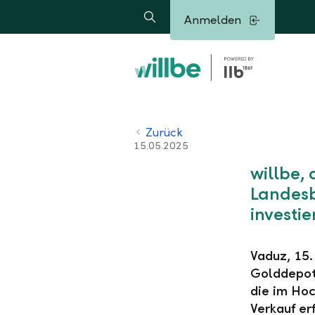
Alerts.Headline
Anmelden
Suche
Zurück
15.05.2025
willbe,
Landesb
investie
Vaduz, 15.
Golddepot 
die im Hoc
Verkauf er