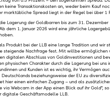
chlag von 0.5 Prozent – den sogenannten Spread. D
len keine Transaktionskosten an, weder beim Kauf no
er marktübliche Spread liegt in der Regel bei über 1 
 die Lagerung der Goldbarren bis zum 31. Dezember
 Ab dem 1. Januar 2026 wird eine jährliche Lagergebü
hoben.
ls Produkt bei der LLB eine lange Tradition und wir s
ne steigende Nachfrage fest. Mit willbe ermöglichen 
en digitalen Abschluss von Goldinvestitionen und b
en physischen Charakter durch die Lagerung bei uns 
Kundinnen und Kunden ist es wichtig, ihr Vermögen au
 Deutschlands beziehungsweise der EU zu diversifizi
tet hier einen einfachen Zugang – und als zusätzlich
ie via Webcam in der App einen Blick auf ihr Gold", s
er digitale Geschäftsmodelle LLB.