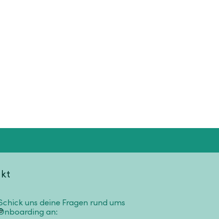
kt
Schick uns deine Fragen rund ums
Onboarding an: