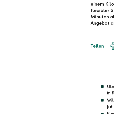
einem Kil
flexibler 
Minuten ak
Angebot a
Teilen
Übe
in 
Wil
Jah
Kun