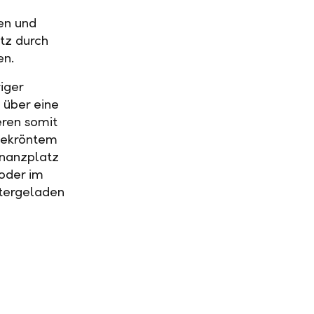
en und
tz durch
en.
iger
 über eine
eren somit
gekröntem
nanzplatz
oder im
tergeladen