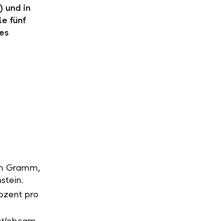
 und in
le fünf
tes
em Gramm,
stein.
ozent pro
a Webcam.