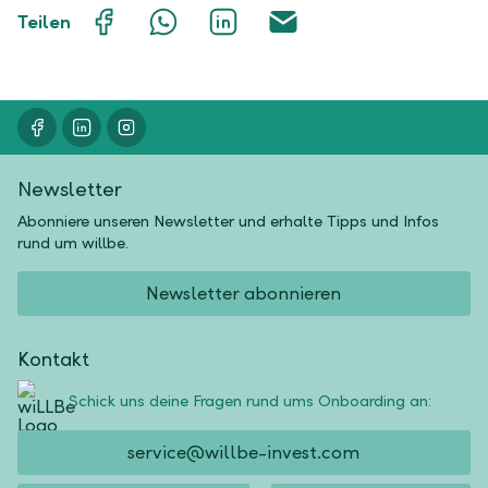
Auf
Mit
Auf
Über
Teilen
Facebook
WhatsApp
LinkedIn
E-
teilen
teilen
teilen
Mail
teilen
Newsletter
Abonniere unseren Newsletter und erhalte Tipps und Infos
rund um willbe.
Newsletter abonnieren
Kontakt
Schick uns deine Fragen rund ums Onboarding an:
service@willbe-invest.com