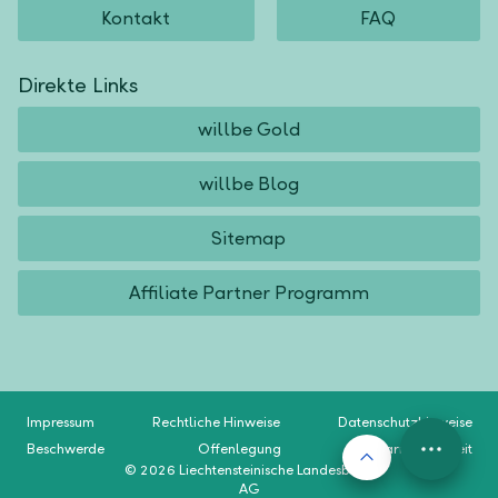
Kontakt
FAQ
Direkte Links
willbe Gold
willbe Blog
Sitemap
Affiliate Partner Programm
Impressum
Rechtliche Hinweise
Datenschutzhinweise
Beschwerde
Offenlegung
Barrierefreiheit
Nach oben
FAB
© 2026 Liechtensteinische Landesbank
Menu
AG