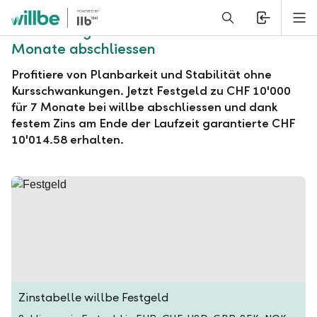
Alerts.Headline
M
willbe Festgeld zu CHF 10'000 für 7
Monate abschliessen
Profitiere von Planbarkeit und Stabilität ohne
Kursschwankungen. Jetzt Festgeld zu CHF 10'000
für 7 Monate bei willbe abschliessen und dank
festem Zins am Ende der Laufzeit garantierte CHF
10'014.58 erhalten.
Zinstabelle willbe Festgeld