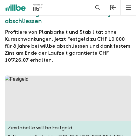
Alerts.Headline
M
willbe Festgeld zu CHF 10'000 für 8 Jahre
abschliessen
Profitiere von Planbarkeit und Stabilität ohne
Kursschwankungen. Jetzt Festgeld zu CHF 10'000
für 8 Jahre bei willbe abschliessen und dank festem
Zins am Ende der Laufzeit garantierte CHF
10'726.07 erhalten.
Zinstabelle willbe Festgeld