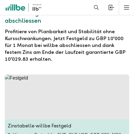
Alerts.Headline
M
willbe Festgeld zu GBP 10'000 für 1 Monat
abschliessen
Profitiere von Planbarkeit und Stabilität ohne
Kursschwankungen. Jetzt Festgeld zu GBP 10'000
für 1 Monat bei willbe abschliessen und dank
festem Zins am Ende der Laufzeit garantierte GBP
10'029.83 erhalten.
Zinstabelle willbe Festgeld