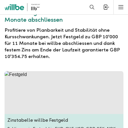
Alerts.Headline
M
willbe Festgeld zu GBP 10'000 für 11
Monate abschliessen
Profitiere von Planbarkeit und Stabilität ohne
Kursschwankungen. Jetzt Festgeld zu GBP 10'000
für 11 Monate bei willbe abschliessen und dank
festem Zins am Ende der Laufzeit garantierte GBP
10'354.75 erhalten.
Zinstabelle willbe Festgeld