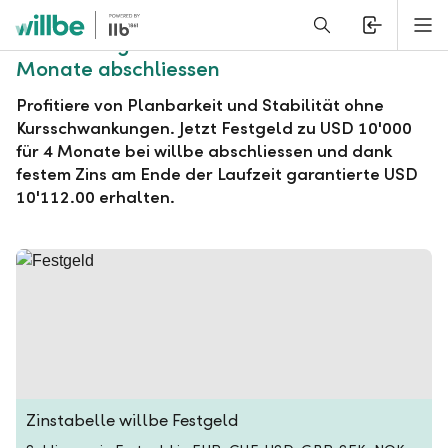
Alerts.Headline
M
willbe Festgeld zu USD 10'000 für 4
Monate abschliessen
Profitiere von Planbarkeit und Stabilität ohne
Kursschwankungen. Jetzt Festgeld zu USD 10'000
für 4 Monate bei willbe abschliessen und dank
festem Zins am Ende der Laufzeit garantierte USD
10'112.00 erhalten.
Zinstabelle willbe Festgeld