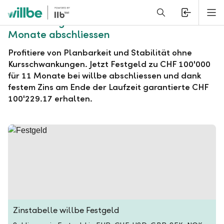
Alerts.Headline
M
willbe Festgeld zu CHF 100'000 für 11
Monate abschliessen
Profitiere von Planbarkeit und Stabilität ohne
Kursschwankungen. Jetzt Festgeld zu CHF 100'000
für 11 Monate bei willbe abschliessen und dank
festem Zins am Ende der Laufzeit garantierte CHF
100'229.17 erhalten.
Zinstabelle willbe Festgeld