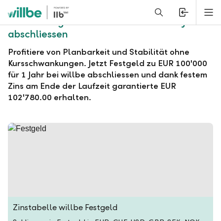
Alerts.Headline
M
willbe Festgeld zu EUR 100'000 für 1 Jahr
abschliessen
Profitiere von Planbarkeit und Stabilität ohne
Kursschwankungen. Jetzt Festgeld zu EUR 100'000
für 1 Jahr bei willbe abschliessen und dank festem
Zins am Ende der Laufzeit garantierte EUR
102'780.00 erhalten.
Zinstabelle willbe Festgeld