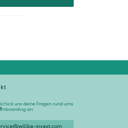
kt
Schick uns deine Fragen rund ums
Onboarding an:
ervice@willbe-invest.com