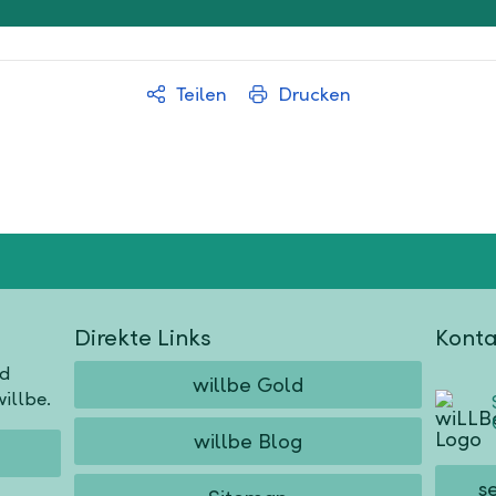
Teilen
Drucken
Direkte Links
Konta
nd
willbe Gold
illbe.
willbe Blog
s