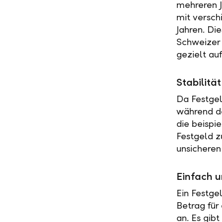
mehreren J
mit versch
Jahren. Di
Schweizer 
gezielt au
Stabilit
Da Festgel
während de
die beispi
Festgeld z
unsicheren
Einfach u
Ein Festge
Betrag für
an. Es gib