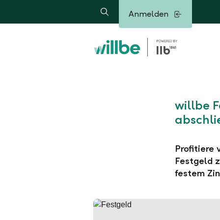
Alerts.Headline
Anmelden
Suche
willbe 
abschli
Profitiere
Festgeld z
festem Zin