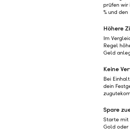
prüfen wir
% und den 
Höhere Zi
Im Verglei
Regel höher
Geld anleg
Keine Ve
Bei Einhal
dein Festg
zugutekomm
Spare zue
Starte mit
Gold oder 