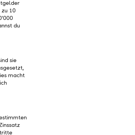
stgelder
 zu 10
0'000
annst du
ind sie
usgesetzt,
Dies macht
ich
 bestimmten
Zinssatz
ritte