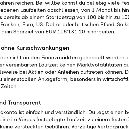
ahren reichen. Bei willbe kannst du beliebig viele Fe
iedenen Laufzeiten abschliessen, von 1 Monat bis hin
es bereits ab einem Startbetrag von 100 bis hin zu 10
Franken, Euro, US-Dollar oder britischen Pfund. So k
f dein Sparziel von EUR 106'131.20 hinarbeiten.
ät ohne Kursschwankungen
der nicht an den Finanzmärkten gehandelt werden, s
r vereinbarten Laufzeit keinen Marktvolatilitäten a
elsweise bei Aktien oder Anleihen auftreten können. 
u einer stabilen Anlageform, besonders in wirtschaftl
 Zeiten.
nd Transparent
ldkonto ist einfach und verständlich. Du legst einen
 eine im Voraus festgelegte Laufzeit zu einem festen 
t keine versteckten Gebühren. Vorzeitige Vertragsrückt