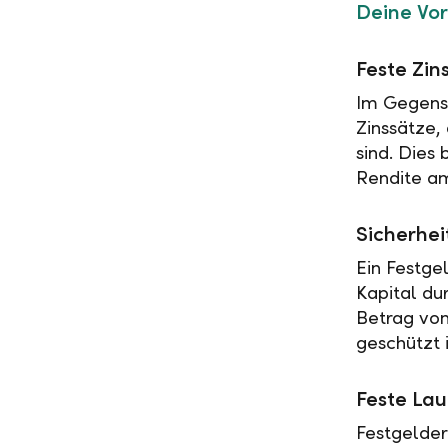
Deine Vor
Feste Zin
Im Gegensa
Zinssätze,
sind. Dies
Rendite am
Sicherhei
Ein Festge
Kapital du
Betrag vo
geschützt i
Feste Lau
Festgelder