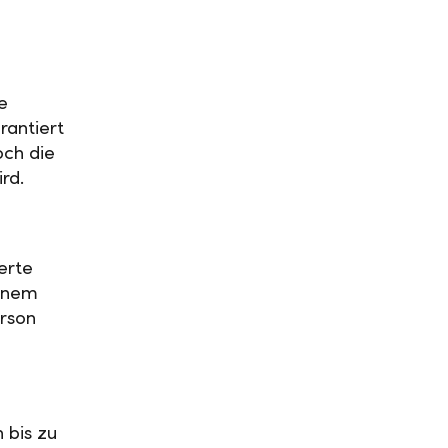
e
rantiert
och die
ird.
erte
einem
rson
 bis zu