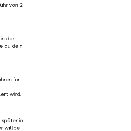
ühr von 2
in der
ge du dein
hren für
ert wird.
 später in
r willbe