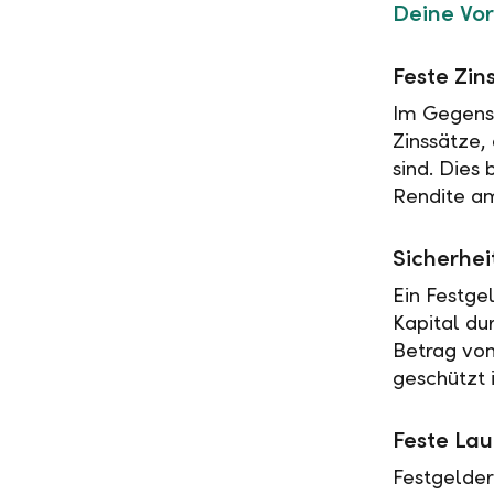
Deine Vor
Feste Zin
Im Gegensa
Zinssätze,
sind. Dies
Rendite am
Sicherhei
Ein Festge
Kapital du
Betrag vo
geschützt i
Feste Lau
Festgelder