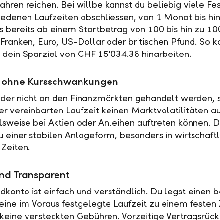
ahren reichen. Bei willbe kannst du beliebig viele Fe
iedenen Laufzeiten abschliessen, von 1 Monat bis hin
es bereits ab einem Startbetrag von 100 bis hin zu 10
Franken, Euro, US-Dollar oder britischen Pfund. So k
f dein Sparziel von CHF 15'034.38 hinarbeiten.
ät ohne Kursschwankungen
der nicht an den Finanzmärkten gehandelt werden, s
r vereinbarten Laufzeit keinen Marktvolatilitäten a
elsweise bei Aktien oder Anleihen auftreten können. 
u einer stabilen Anlageform, besonders in wirtschaftl
 Zeiten.
nd Transparent
ldkonto ist einfach und verständlich. Du legst einen
 eine im Voraus festgelegte Laufzeit zu einem festen 
t keine versteckten Gebühren. Vorzeitige Vertragsrückt