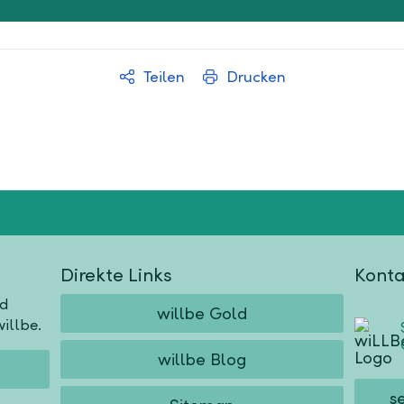
Teilen
Drucken
Direkte Links
Konta
nd
willbe Gold
illbe.
willbe Blog
s