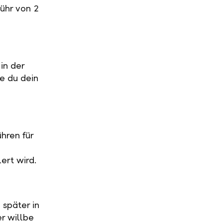
ühr von 2
in der
ge du dein
hren für
ert wird.
 später in
r willbe