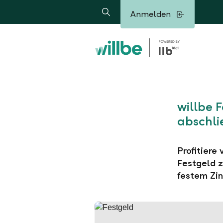
Alerts.Headline
Anmelden
Suche
willbe 
abschli
Profitiere
Festgeld z
festem Zin