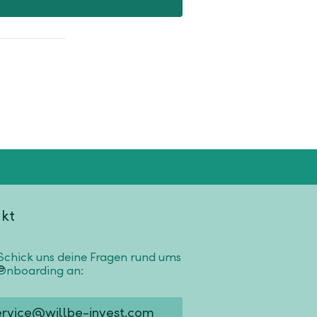
kt
Schick uns deine Fragen rund ums
Onboarding an:
ervice@willbe-invest.com