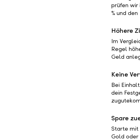
prüfen wir
% und den 
Höhere Zi
Im Verglei
Regel höher
Geld anleg
Keine Ve
Bei Einhal
dein Festg
zugutekomm
Spare zue
Starte mit
Gold oder 