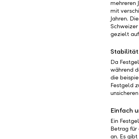
mehreren J
mit versch
Jahren. Di
Schweizer 
gezielt au
Stabilit
Da Festgel
während de
die beispi
Festgeld z
unsicheren
Einfach u
Ein Festge
Betrag für
an. Es gib