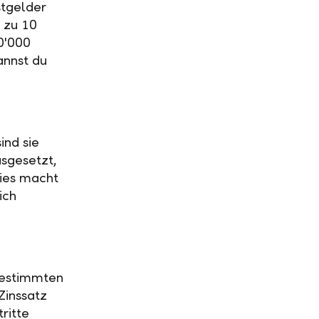
stgelder
 zu 10
0'000
annst du
ind sie
usgesetzt,
Dies macht
ich
 bestimmten
Zinssatz
ritte