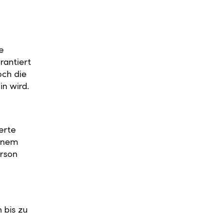
e
rantiert
och die
in wird.
erte
einem
rson
 bis zu