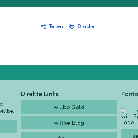
Teilen
Drucken
Direkte Links
Konta
nd
willbe Gold
illbe.
willbe Blog
s