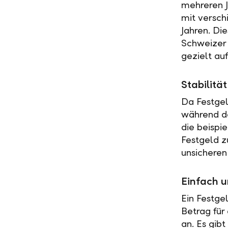
mehreren J
mit versch
Jahren. Di
Schweizer 
gezielt au
Stabilit
Da Festgel
während de
die beispi
Festgeld z
unsicheren
Einfach u
Ein Festge
Betrag für
an. Es gib