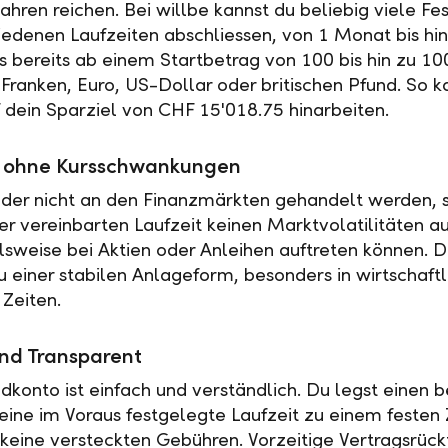
ahren reichen. Bei willbe kannst du beliebig viele Fe
iedenen Laufzeiten abschliessen, von 1 Monat bis hin
es bereits ab einem Startbetrag von 100 bis hin zu 10
Franken, Euro, US-Dollar oder britischen Pfund. So k
f dein Sparziel von CHF 15'018.75 hinarbeiten.
ät ohne Kursschwankungen
der nicht an den Finanzmärkten gehandelt werden, s
r vereinbarten Laufzeit keinen Marktvolatilitäten a
elsweise bei Aktien oder Anleihen auftreten können. 
u einer stabilen Anlageform, besonders in wirtschaftl
 Zeiten.
nd Transparent
ldkonto ist einfach und verständlich. Du legst einen
 eine im Voraus festgelegte Laufzeit zu einem festen 
t keine versteckten Gebühren. Vorzeitige Vertragsrückt