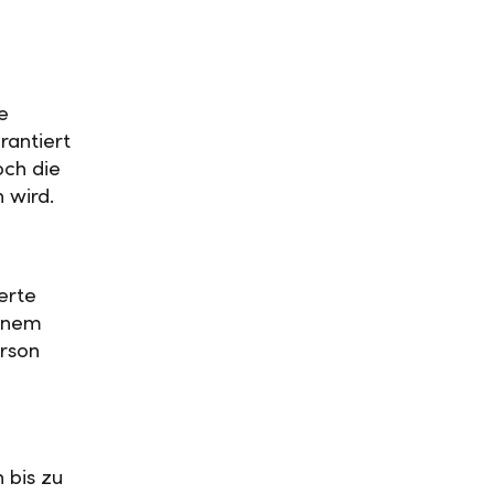
e
rantiert
och die
n wird.
erte
einem
rson
 bis zu