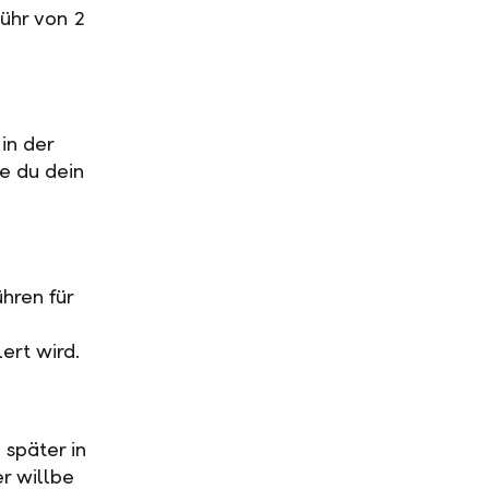
ühr von 2
in der
ge du dein
hren für
ert wird.
 später in
r willbe