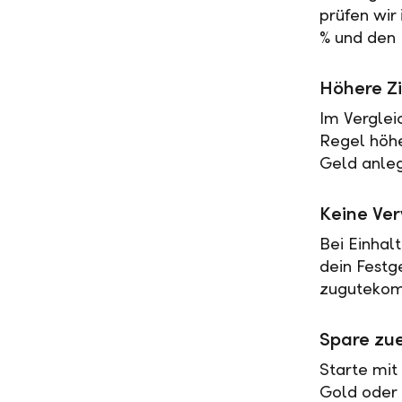
prüfen wir
% und den 
Höhere Zi
Im Verglei
Regel höher
Geld anleg
Keine Ve
Bei Einhal
dein Festg
zugutekomm
Spare zue
Starte mit
Gold oder 