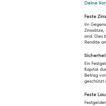
Deine Vor
Feste Zin
Im Gegensa
Zinssätze,
sind. Dies
Rendite am
Sicherhei
Ein Festge
Kapital du
Betrag vo
geschützt i
Feste Lau
Festgelder