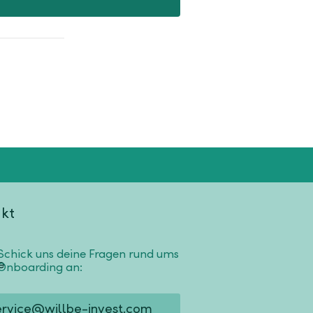
kt
Schick uns deine Fragen rund ums
Onboarding an:
ervice@willbe-invest.com