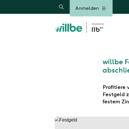
Alerts.Headline
Anmelden
Suche
willbe 
abschli
Profitiere
Festgeld z
festem Zin