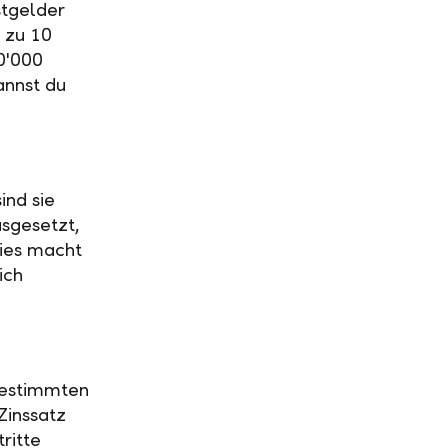
stgelder
 zu 10
0'000
annst du
ind sie
usgesetzt,
Dies macht
ich
 bestimmten
Zinssatz
ritte