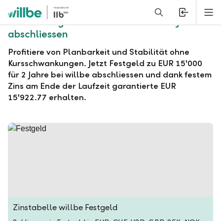
Alerts.Headline
M
willbe Festgeld zu EUR 15'000 für 2 Jahre
abschliessen
Profitiere von Planbarkeit und Stabilität ohne
Kursschwankungen. Jetzt Festgeld zu EUR 15'000
für 2 Jahre bei willbe abschliessen und dank festem
Zins am Ende der Laufzeit garantierte EUR
15'922.77 erhalten.
Zinstabelle willbe Festgeld