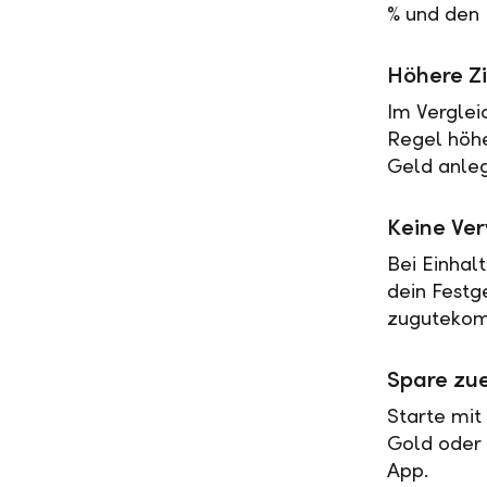
% und den 
Höhere Zi
Im Verglei
Regel höher
Geld anleg
Keine Ve
Bei Einhal
dein Festg
zugutekomm
Spare zue
Starte mit
Gold oder 
App.