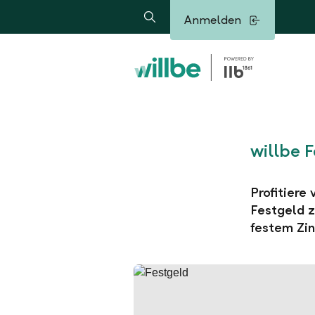
Alerts.Headline
Anmelden
Suche
willbe 
Profitiere
Festgeld z
festem Zin