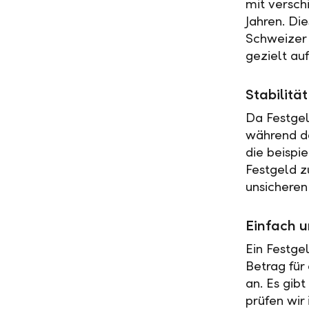
mit versch
Jahren. Di
Schweizer 
gezielt au
Stabilit
Da Festgel
während de
die beispi
Festgeld z
unsicheren
Einfach u
Ein Festge
Betrag für
an. Es gib
prüfen wir