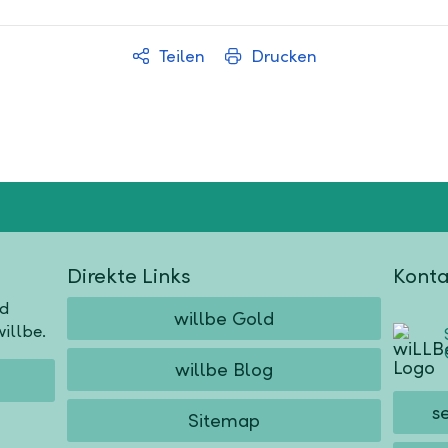
Teilen
Drucken
Direkte Links
Konta
nd
willbe Gold
illbe.
willbe Blog
s
Sitemap