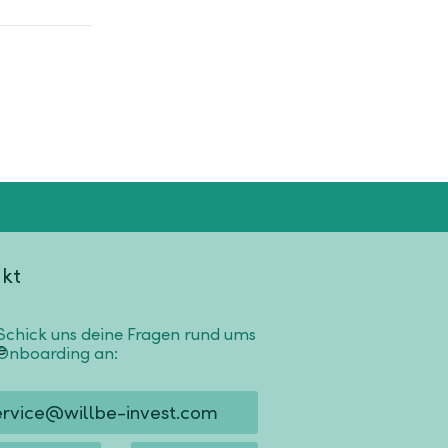
kt
Schick uns deine Fragen rund ums
Onboarding an:
ervice@willbe-invest.com