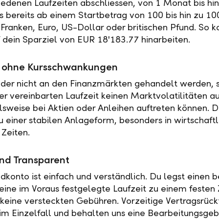
iedenen Laufzeiten abschliessen, von 1 Monat bis hin
es bereits ab einem Startbetrag von 100 bis hin zu 10
Franken, Euro, US-Dollar oder britischen Pfund. So k
f dein Sparziel von EUR 18'183.77 hinarbeiten.
ät ohne Kursschwankungen
der nicht an den Finanzmärkten gehandelt werden, s
r vereinbarten Laufzeit keinen Marktvolatilitäten a
elsweise bei Aktien oder Anleihen auftreten können. 
u einer stabilen Anlageform, besonders in wirtschaftl
 Zeiten.
nd Transparent
ldkonto ist einfach und verständlich. Du legst einen
 eine im Voraus festgelegte Laufzeit zu einem festen 
t keine versteckten Gebühren. Vorzeitige Vertragsrückt
 im Einzelfall und behalten uns eine Bearbeitungsgeb