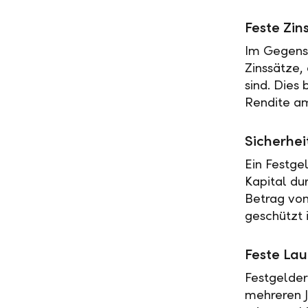
Feste Zin
Im Gegensa
Zinssätze,
sind. Dies
Rendite am
Sicherhei
Ein Festge
Kapital du
Betrag vo
geschützt i
Feste Lau
Festgelder
mehreren J