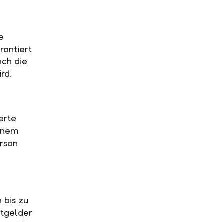
e
rantiert
och die
ird.
erte
einem
rson
 bis zu
stgelder