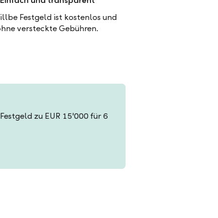
Einfach und transparent
illbe Festgeld ist kostenlos und
ohne versteckte Gebühren.
n Festgeld zu EUR 15'000 für 6