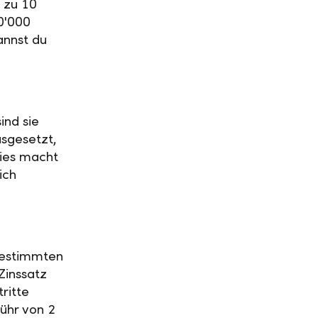
 zu 10
0'000
annst du
ind sie
usgesetzt,
Dies macht
ich
 bestimmten
Zinssatz
ritte
ühr von 2