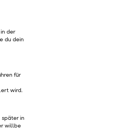
in der
ge du dein
hren für
ert wird.
 später in
r willbe