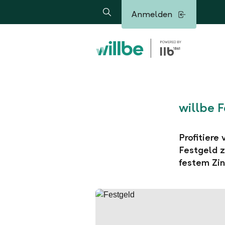
Alerts.Headline
Anmelden
Suche
willbe 
Profitiere
Festgeld z
festem Zin