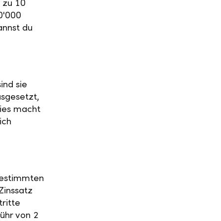
 zu 10
0'000
annst du
ind sie
usgesetzt,
Dies macht
ich
 bestimmten
Zinssatz
ritte
ühr von 2