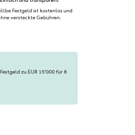
Einfach und transparent
illbe Festgeld ist kostenlos und
ohne versteckte Gebühren.
n Festgeld zu EUR 15'000 für 8