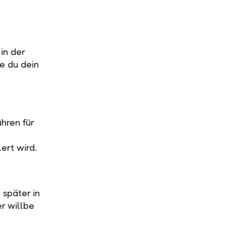
in der
ge du dein
hren für
ert wird.
 später in
r willbe