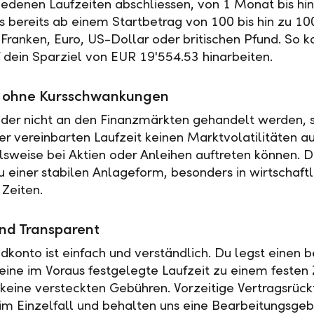
iedenen Laufzeiten abschliessen, von 1 Monat bis hin
es bereits ab einem Startbetrag von 100 bis hin zu 10
Franken, Euro, US-Dollar oder britischen Pfund. So k
f dein Sparziel von EUR 19'554.53 hinarbeiten.
ät ohne Kursschwankungen
der nicht an den Finanzmärkten gehandelt werden, s
r vereinbarten Laufzeit keinen Marktvolatilitäten a
elsweise bei Aktien oder Anleihen auftreten können. 
u einer stabilen Anlageform, besonders in wirtschaftl
 Zeiten.
nd Transparent
ldkonto ist einfach und verständlich. Du legst einen
 eine im Voraus festgelegte Laufzeit zu einem festen 
t keine versteckten Gebühren. Vorzeitige Vertragsrückt
 im Einzelfall und behalten uns eine Bearbeitungsgeb