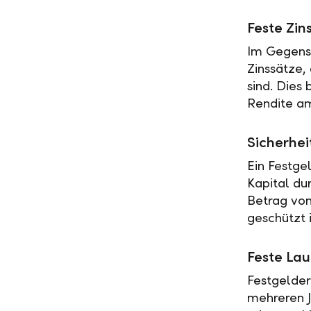
Feste Zin
Im Gegensa
Zinssätze,
sind. Dies
Rendite am
Sicherhei
Ein Festge
Kapital du
Betrag vo
geschützt i
Feste Lau
Festgelder
mehreren J