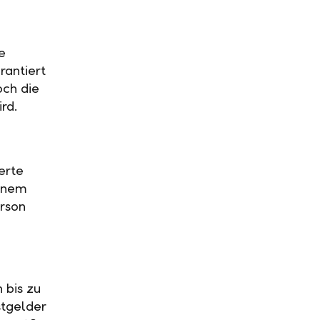
e
rantiert
och die
ird.
erte
einem
rson
 bis zu
stgelder