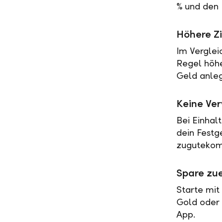
% und den 
Höhere Zi
Im Verglei
Regel höher
Geld anleg
Keine Ve
Bei Einhal
dein Festg
zugutekomm
Spare zue
Starte mit
Gold oder 
App.