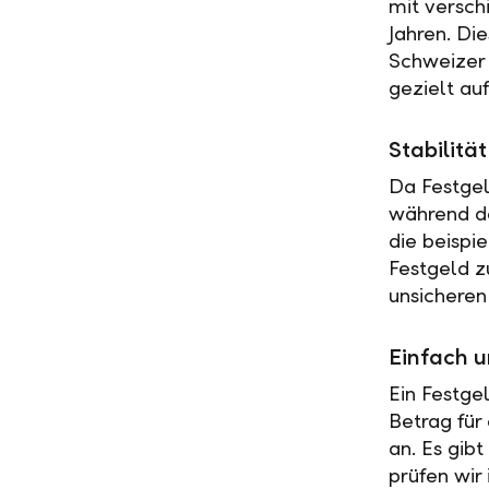
mit versch
Jahren. Di
Schweizer 
gezielt au
Stabilit
Da Festgel
während de
die beispi
Festgeld z
unsicheren
Einfach u
Ein Festge
Betrag für
an. Es gib
prüfen wir