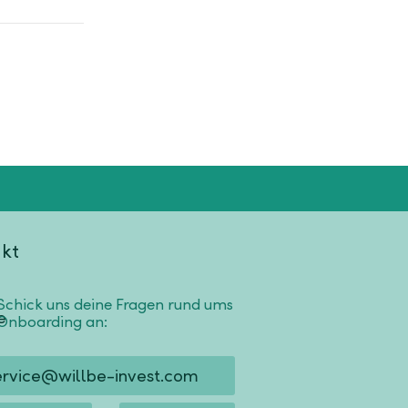
kt
Schick uns deine Fragen rund ums
Onboarding an:
ervice@willbe-invest.com