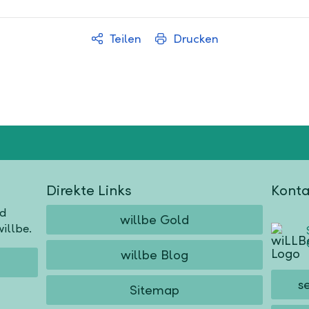
Teilen
Drucken
Direkte Links
Konta
nd
willbe Gold
illbe.
willbe Blog
s
Sitemap