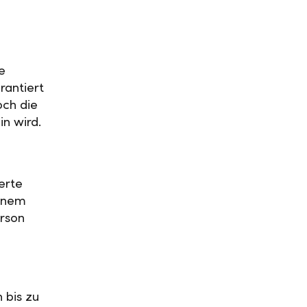
e
rantiert
och die
in wird.
erte
einem
rson
 bis zu