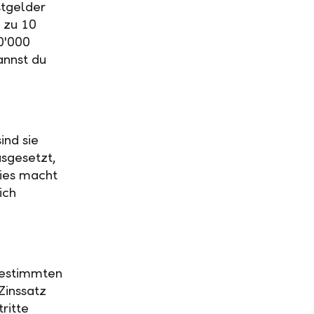
stgelder
 zu 10
0'000
annst du
ind sie
usgesetzt,
Dies macht
ich
 bestimmten
Zinssatz
ritte