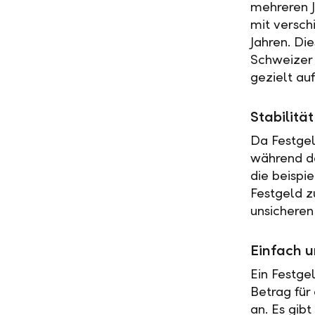
mehreren J
mit versch
Jahren. Di
Schweizer 
gezielt au
Stabilit
Da Festgel
während de
die beispi
Festgeld z
unsicheren
Einfach u
Ein Festge
Betrag für
an. Es gib