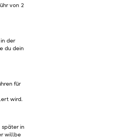
ühr von 2
in der
ge du dein
hren für
ert wird.
 später in
r willbe