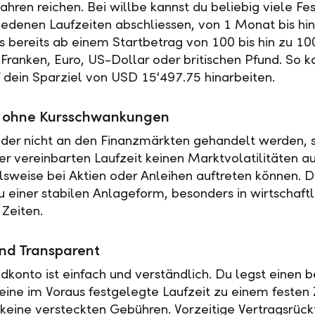
ahren reichen. Bei willbe kannst du beliebig viele Fe
iedenen Laufzeiten abschliessen, von 1 Monat bis hin
es bereits ab einem Startbetrag von 100 bis hin zu 10
Franken, Euro, US-Dollar oder britischen Pfund. So k
f dein Sparziel von USD 15'497.75 hinarbeiten.
ät ohne Kursschwankungen
der nicht an den Finanzmärkten gehandelt werden, s
r vereinbarten Laufzeit keinen Marktvolatilitäten a
elsweise bei Aktien oder Anleihen auftreten können. 
u einer stabilen Anlageform, besonders in wirtschaftl
 Zeiten.
nd Transparent
ldkonto ist einfach und verständlich. Du legst einen
 eine im Voraus festgelegte Laufzeit zu einem festen 
t keine versteckten Gebühren. Vorzeitige Vertragsrückt