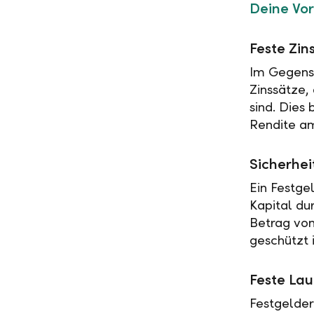
Deine Vor
Feste Zin
Im Gegensa
Zinssätze,
sind. Dies
Rendite am
Sicherhei
Ein Festge
Kapital du
Betrag vo
geschützt i
Feste Lau
Festgelder