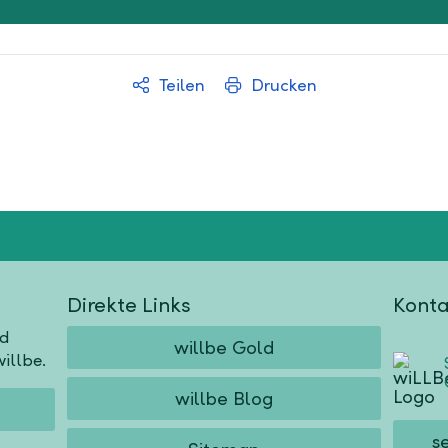
Teilen
Drucken
Direkte Links
Konta
nd
willbe Gold
illbe.
willbe Blog
s