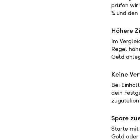
prüfen wir
% und den 
Höhere Zi
Im Verglei
Regel höher
Geld anleg
Keine Ve
Bei Einhal
dein Festg
zugutekomm
Spare zue
Starte mit
Gold oder 