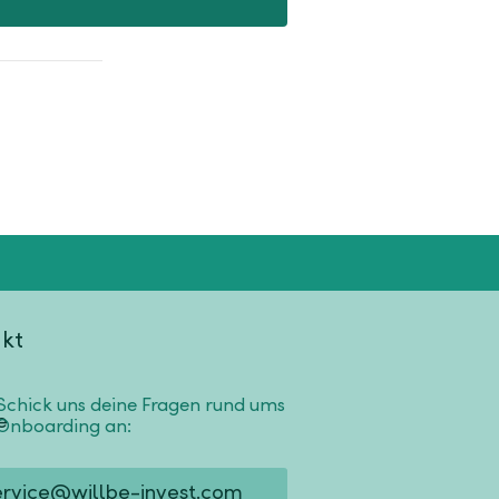
kt
Schick uns deine Fragen rund ums
Onboarding an:
ervice@willbe-invest.com