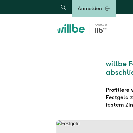
Alerts.Headline
Anmelden
Suche
willbe 
abschli
Profitiere
Festgeld z
festem Zin