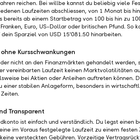
ahren reichen. Bei willbe kannst du beliebig viele Fe
iedenen Laufzeiten abschliessen, von 1 Monat bis hin
es bereits ab einem Startbetrag von 100 bis hin zu 10
Franken, Euro, US-Dollar oder britischen Pfund. So k
f dein Sparziel von USD 15'081.50 hinarbeiten.
ät ohne Kursschwankungen
der nicht an den Finanzmärkten gehandelt werden, s
r vereinbarten Laufzeit keinen Marktvolatilitäten a
elsweise bei Aktien oder Anleihen auftreten können. 
u einer stabilen Anlageform, besonders in wirtschaftl
 Zeiten.
nd Transparent
ldkonto ist einfach und verständlich. Du legst einen
 eine im Voraus festgelegte Laufzeit zu einem festen 
t keine versteckten Gebühren. Vorzeitige Vertragsrückt