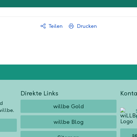
Teilen
Drucken
Direkte Links
Konta
nd
willbe Gold
illbe.
willbe Blog
s