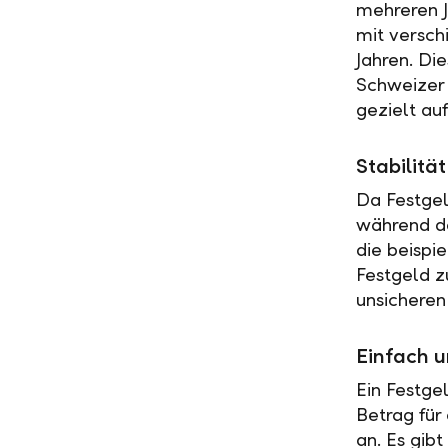
mehreren J
mit versch
Jahren. Di
Schweizer 
gezielt au
Stabilit
Da Festgel
während de
die beispi
Festgeld z
unsicheren
Einfach u
Ein Festge
Betrag für
an. Es gib