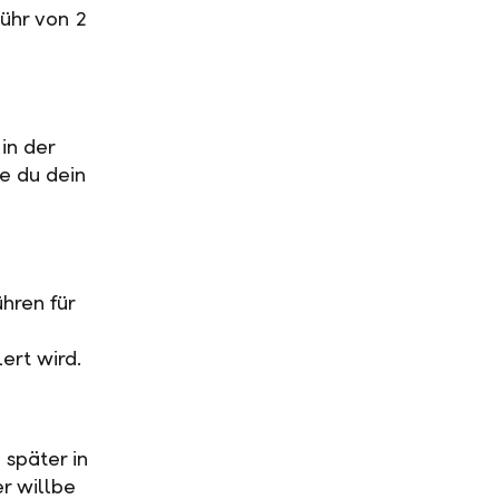
ühr von 2
in der
ge du dein
hren für
ert wird.
 später in
r willbe