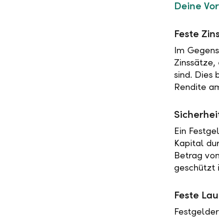
Deine Vor
Feste Zin
Im Gegensa
Zinssätze,
sind. Dies
Rendite am
Sicherhei
Ein Festge
Kapital du
Betrag vo
geschützt i
Feste Lau
Festgelder