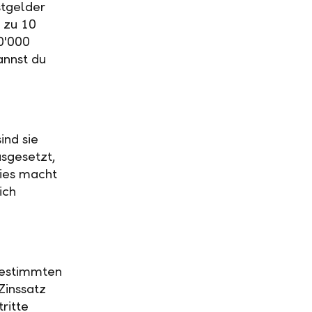
stgelder
 zu 10
0'000
annst du
ind sie
usgesetzt,
Dies macht
ich
 bestimmten
Zinssatz
ritte