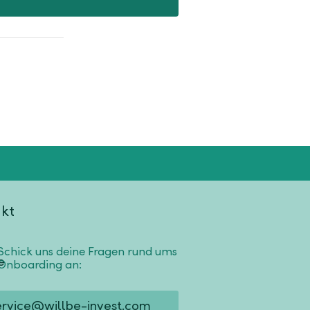
kt
Schick uns deine Fragen rund ums
Onboarding an:
ervice@willbe-invest.com