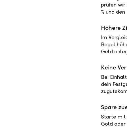
prüfen wir
% und den 
Höhere Zi
Im Verglei
Regel höher
Geld anleg
Keine Ve
Bei Einhal
dein Festg
zugutekomm
Spare zue
Starte mit
Gold oder 