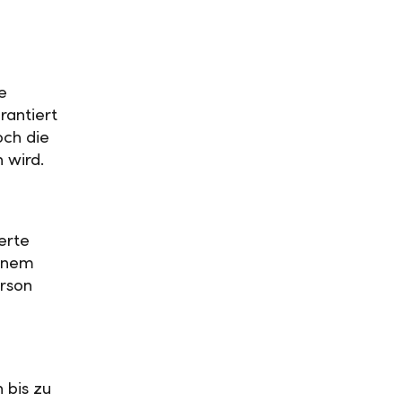
e
rantiert
och die
n wird.
erte
einem
rson
 bis zu