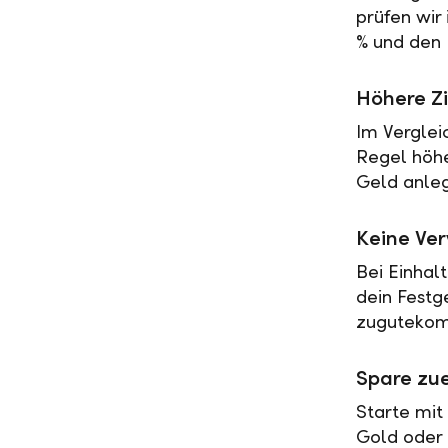
prüfen wir
% und den 
Höhere Zi
Im Verglei
Regel höher
Geld anleg
Keine Ve
Bei Einhal
dein Festg
zugutekomm
Spare zue
Starte mit
Gold oder 