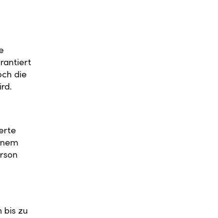
e
rantiert
och die
ird.
erte
einem
rson
 bis zu