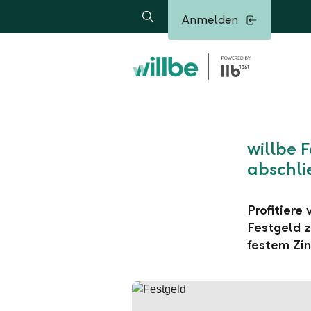
Alerts.Headline
Anmelden
Suche
willbe 
abschli
Profitiere
Festgeld z
festem Zin