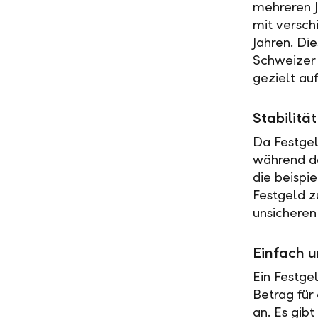
mehreren J
mit versch
Jahren. Di
Schweizer 
gezielt au
Stabilit
Da Festgel
während de
die beispi
Festgeld z
unsicheren
Einfach u
Ein Festge
Betrag für
an. Es gib