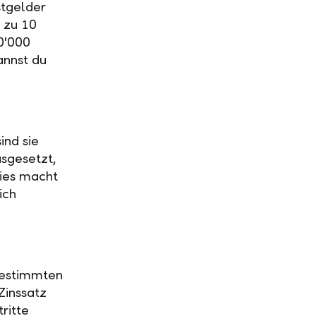
stgelder
 zu 10
0'000
annst du
ind sie
usgesetzt,
Dies macht
ich
 bestimmten
Zinssatz
ritte