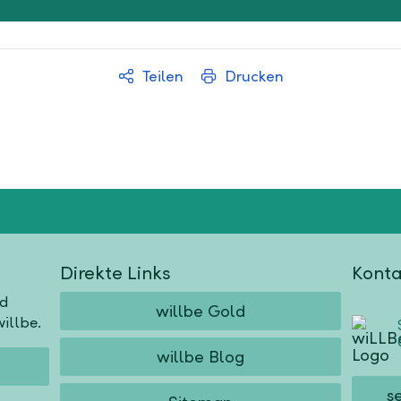
Teilen
Drucken
Direkte Links
Konta
nd
willbe Gold
illbe.
willbe Blog
s