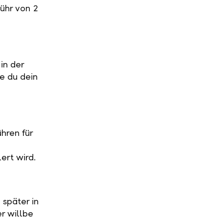
ühr von 2
in der
ge du dein
hren für
ert wird.
 später in
r willbe