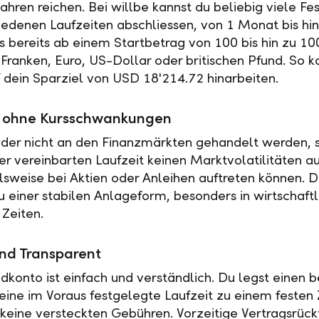
ahren reichen. Bei willbe kannst du beliebig viele Fe
iedenen Laufzeiten abschliessen, von 1 Monat bis hin
es bereits ab einem Startbetrag von 100 bis hin zu 10
Franken, Euro, US-Dollar oder britischen Pfund. So k
f dein Sparziel von USD 18'214.72 hinarbeiten.
ät ohne Kursschwankungen
der nicht an den Finanzmärkten gehandelt werden, s
r vereinbarten Laufzeit keinen Marktvolatilitäten a
elsweise bei Aktien oder Anleihen auftreten können. 
u einer stabilen Anlageform, besonders in wirtschaftl
 Zeiten.
nd Transparent
ldkonto ist einfach und verständlich. Du legst einen
 eine im Voraus festgelegte Laufzeit zu einem festen 
t keine versteckten Gebühren. Vorzeitige Vertragsrückt