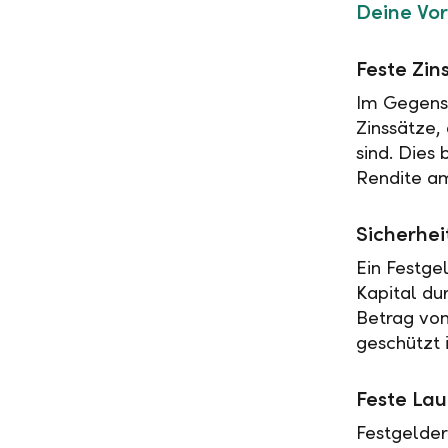
Deine Vor
Feste Zin
Im Gegensa
Zinssätze,
sind. Dies
Rendite am
Sicherhei
Ein Festge
Kapital du
Betrag vo
geschützt i
Feste Lau
Festgelder