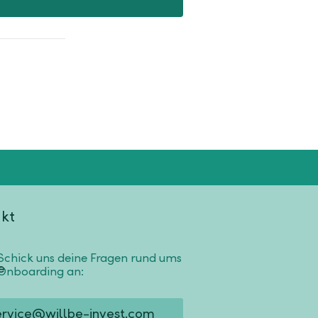
kt
Schick uns deine Fragen rund ums
Onboarding an:
ervice@willbe-invest.com