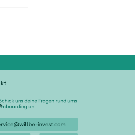
kt
Schick uns deine Fragen rund ums
Onboarding an:
ervice@willbe-invest.com