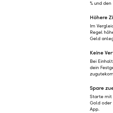
% und den 
Höhere Zi
Im Verglei
Regel höher
Geld anleg
Keine Ve
Bei Einhal
dein Festg
zugutekomm
Spare zue
Starte mit
Gold oder 
App.