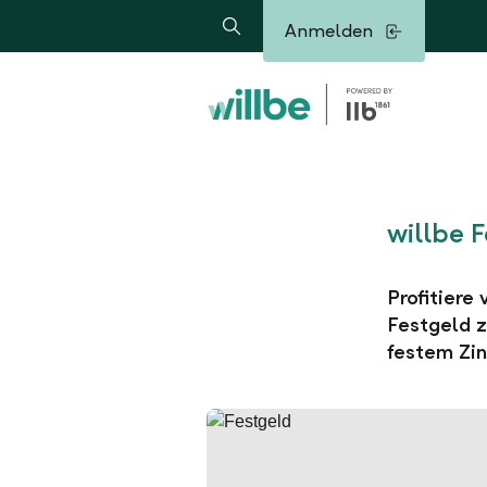
Alerts.Headline
Anmelden
Suche
willbe 
Profitiere
Festgeld z
festem Zin