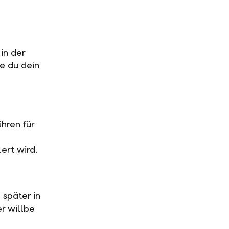
in der
ge du dein
hren für
ert wird.
 später in
r willbe