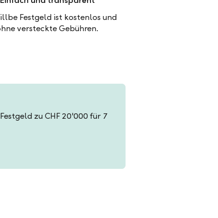
Einfach und transparent
illbe Festgeld ist kostenlos und
ohne versteckte Gebühren.
n Festgeld zu CHF 20'000 für 7