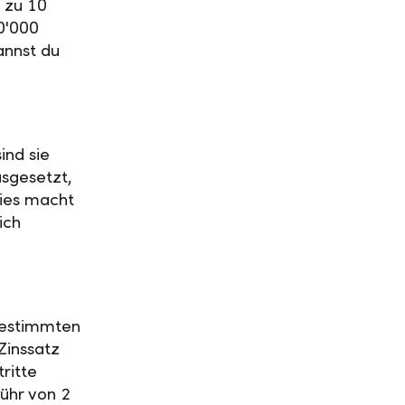
 zu 10
0'000
annst du
ind sie
usgesetzt,
Dies macht
ich
 bestimmten
Zinssatz
ritte
ühr von 2