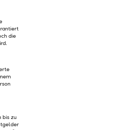
e
rantiert
och die
ird.
erte
einem
rson
 bis zu
stgelder