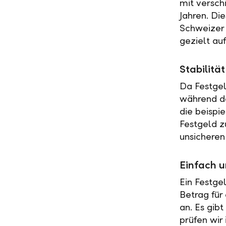
mit versch
Jahren. Di
Schweizer 
gezielt au
Stabilit
Da Festgel
während de
die beispi
Festgeld z
unsicheren
Einfach u
Ein Festge
Betrag für
an. Es gib
prüfen wir