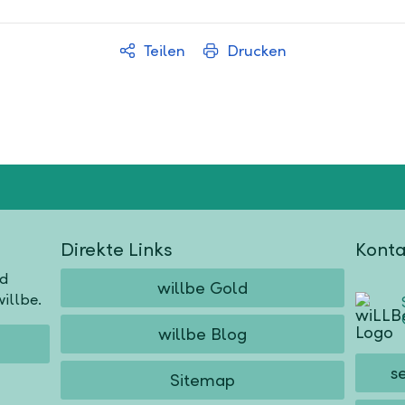
Teilen
Drucken
Direkte Links
Konta
nd
willbe Gold
illbe.
willbe Blog
s
Sitemap