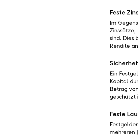
Feste Zin
Im Gegensa
Zinssätze,
sind. Dies
Rendite am
Sicherhei
Ein Festge
Kapital du
Betrag vo
geschützt i
Feste Lau
Festgelder
mehreren J