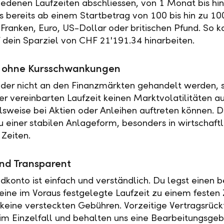
iedenen Laufzeiten abschliessen, von 1 Monat bis hin
es bereits ab einem Startbetrag von 100 bis hin zu 10
Franken, Euro, US-Dollar oder britischen Pfund. So k
f dein Sparziel von CHF 21'191.34 hinarbeiten.
ät ohne Kursschwankungen
der nicht an den Finanzmärkten gehandelt werden, s
r vereinbarten Laufzeit keinen Marktvolatilitäten a
elsweise bei Aktien oder Anleihen auftreten können. 
u einer stabilen Anlageform, besonders in wirtschaftl
 Zeiten.
nd Transparent
ldkonto ist einfach und verständlich. Du legst einen
 eine im Voraus festgelegte Laufzeit zu einem festen 
t keine versteckten Gebühren. Vorzeitige Vertragsrückt
 im Einzelfall und behalten uns eine Bearbeitungsgeb