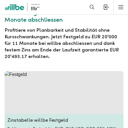
Alerts.Headline
M
willbe Festgeld zu EUR 20'000 für 11
Monate abschliessen
Profitiere von Planbarkeit und Stabilität ohne
Kursschwankungen. Jetzt Festgeld zu EUR 20'000
für 11 Monate bei willbe abschliessen und dank
festem Zins am Ende der Laufzeit garantierte EUR
20'493.17 erhalten.
Zinstabelle willbe Festgeld