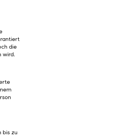
e
rantiert
och die
n wird.
erte
einem
rson
 bis zu