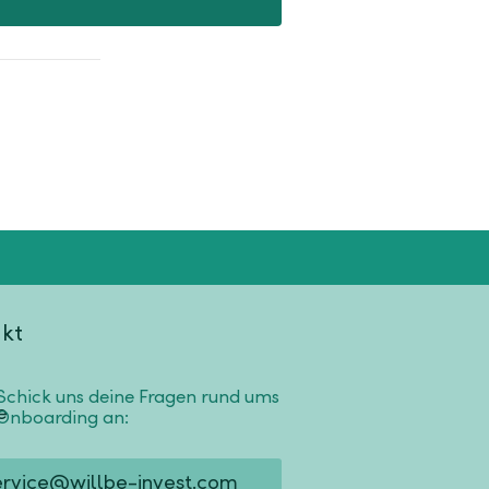
kt
Schick uns deine Fragen rund ums
Onboarding an:
ervice@willbe-invest.com