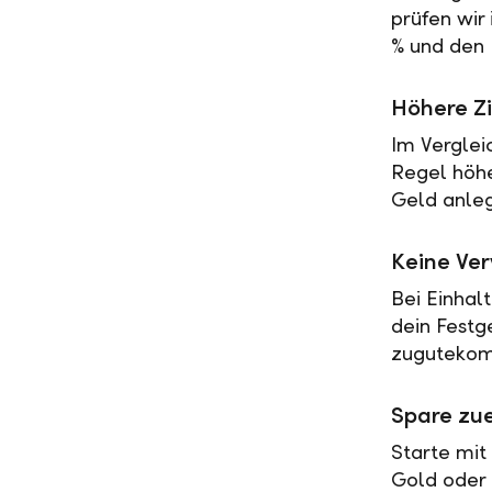
prüfen wir
% und den 
Höhere Zi
Im Verglei
Regel höher
Geld anleg
Keine Ve
Bei Einhal
dein Festg
zugutekomm
Spare zue
Starte mit
Gold oder 