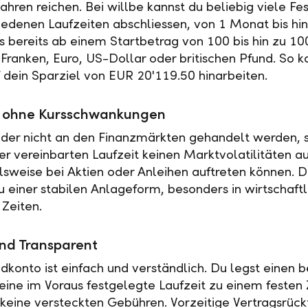
ahren reichen. Bei willbe kannst du beliebig viele Fe
iedenen Laufzeiten abschliessen, von 1 Monat bis hin
es bereits ab einem Startbetrag von 100 bis hin zu 10
Franken, Euro, US-Dollar oder britischen Pfund. So k
f dein Sparziel von EUR 20'119.50 hinarbeiten.
ät ohne Kursschwankungen
der nicht an den Finanzmärkten gehandelt werden, s
r vereinbarten Laufzeit keinen Marktvolatilitäten a
elsweise bei Aktien oder Anleihen auftreten können. 
u einer stabilen Anlageform, besonders in wirtschaftl
 Zeiten.
nd Transparent
ldkonto ist einfach und verständlich. Du legst einen
 eine im Voraus festgelegte Laufzeit zu einem festen 
t keine versteckten Gebühren. Vorzeitige Vertragsrückt