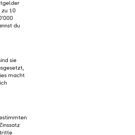
stgelder
 zu 10
0'000
annst du
ind sie
usgesetzt,
Dies macht
ich
 bestimmten
Zinssatz
ritte