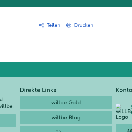
Teilen
Drucken
Direkte Links
Konta
nd
willbe Gold
illbe.
willbe Blog
s