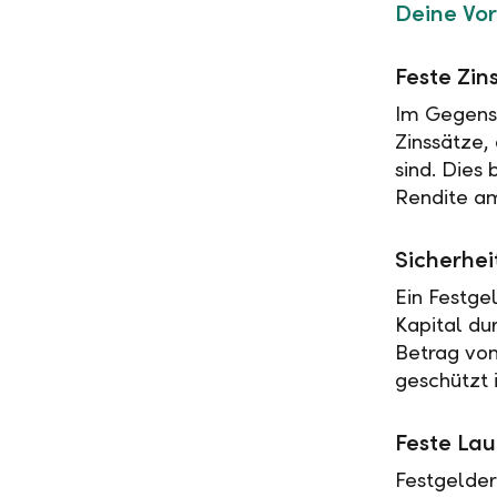
Deine Vor
Feste Zin
Im Gegensa
Zinssätze,
sind. Dies
Rendite am
Sicherhei
Ein Festge
Kapital du
Betrag vo
geschützt i
Feste Lau
Festgelder