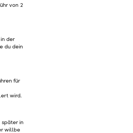
ühr von 2
in der
ge du dein
hren für
ert wird.
 später in
r willbe