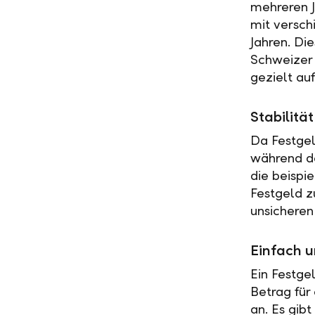
mehreren J
mit versch
Jahren. Di
Schweizer 
gezielt au
Stabilit
Da Festgel
während de
die beispi
Festgeld z
unsicheren
Einfach u
Ein Festge
Betrag für
an. Es gib