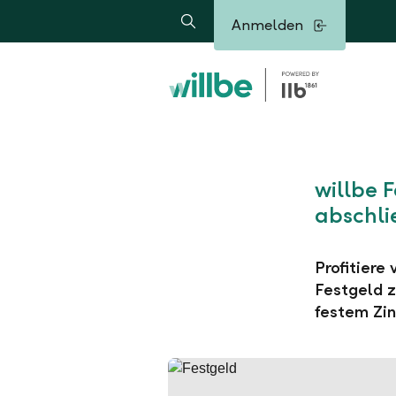
Alerts.Headline
Anmelden
Suche
willbe 
abschli
Profitiere
Festgeld z
festem Zin