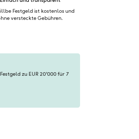
Einfach und transparent
illbe Festgeld ist kostenlos und
ohne versteckte Gebühren.
n Festgeld zu EUR 20'000 für 7