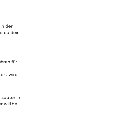
in der
ge du dein
hren für
ert wird.
 später in
r willbe