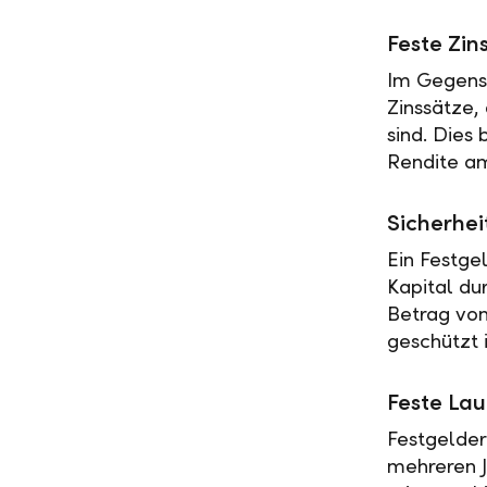
Feste Zin
Im Gegensa
Zinssätze,
sind. Dies
Rendite am
Sicherhei
Ein Festge
Kapital du
Betrag vo
geschützt i
Feste Lau
Festgelder
mehreren J