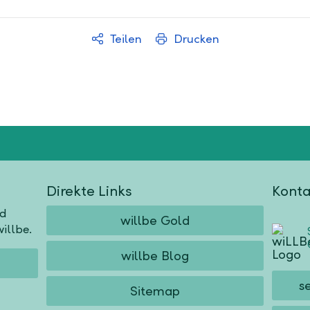
Teilen
Drucken
Direkte Links
Konta
nd
willbe Gold
illbe.
willbe Blog
s
Sitemap