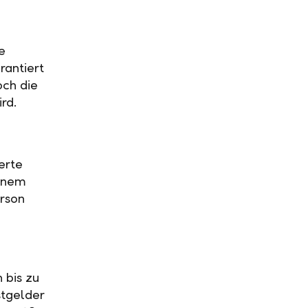
e
rantiert
och die
ird.
erte
einem
rson
 bis zu
stgelder