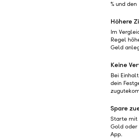
% und den 
Höhere Zi
Im Verglei
Regel höher
Geld anleg
Keine Ve
Bei Einhal
dein Festg
zugutekomm
Spare zue
Starte mit
Gold oder 
App.