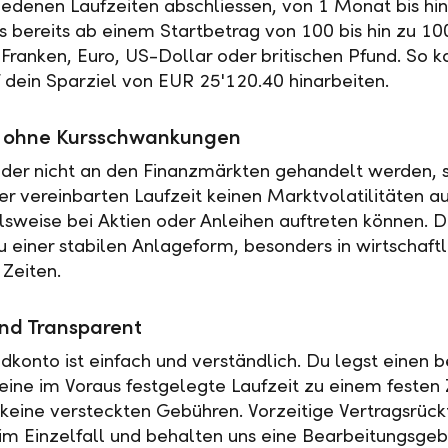
iedenen Laufzeiten abschliessen, von 1 Monat bis hin
es bereits ab einem Startbetrag von 100 bis hin zu 10
Franken, Euro, US-Dollar oder britischen Pfund. So k
f dein Sparziel von EUR 25'120.40 hinarbeiten.
ät ohne Kursschwankungen
der nicht an den Finanzmärkten gehandelt werden, s
r vereinbarten Laufzeit keinen Marktvolatilitäten a
elsweise bei Aktien oder Anleihen auftreten können. 
u einer stabilen Anlageform, besonders in wirtschaftl
 Zeiten.
nd Transparent
ldkonto ist einfach und verständlich. Du legst einen
 eine im Voraus festgelegte Laufzeit zu einem festen 
t keine versteckten Gebühren. Vorzeitige Vertragsrückt
 im Einzelfall und behalten uns eine Bearbeitungsgeb