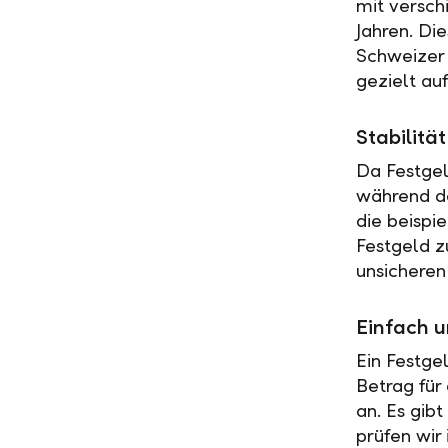
mit versch
Jahren. Di
Schweizer 
gezielt au
Stabilit
Da Festgel
während de
die beispi
Festgeld z
unsicheren
Einfach u
Ein Festge
Betrag für
an. Es gib
prüfen wir