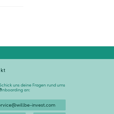
kt
Schick uns deine Fragen rund ums
Onboarding an:
ervice@willbe-invest.com