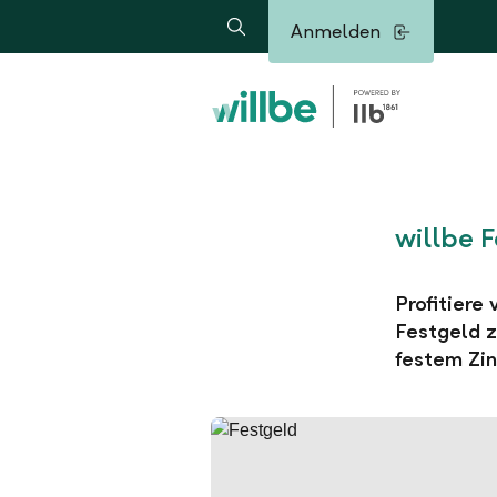
Alerts.Headline
Anmelden
Suche
willbe 
Profitiere
Festgeld z
festem Zin