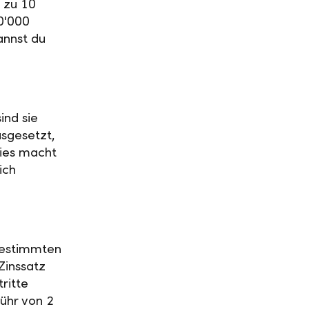
 zu 10
0'000
annst du
ind sie
usgesetzt,
Dies macht
ich
 bestimmten
Zinssatz
ritte
ühr von 2